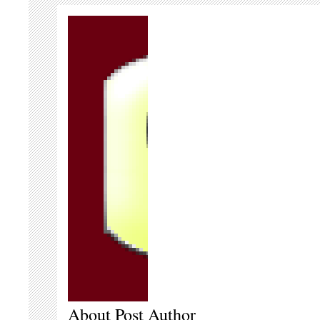
About Post Author