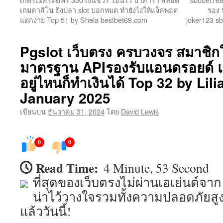
เกมคาสิโน ยิงปลา slot บอกหมด ทำยังไงให้แจ็คพอต
รอง 
เนื้อหา
แตกง่าย Top 51 by Shela bestbet69.com
joker123 sb
Pgslot เว็บตรง ครบวงจร สมาชิก
มาตรฐาน APIรองรับแอนดรอยด์ 
อยู่ไหนก็ทำเงินได้ Top 32 by Lil
January 2025
เขียนบน
ธันวาคม 31, 2024
โดย
David Lewis
0
0
Read Time:
4 Minute, 53 Second
ที่สุดของเว็บตรงไม่ผ่านเอเย่นต์จา
น่าไว้วางใจรวมทั้งความปลอดภัยสูง
แล้ววันนี้!