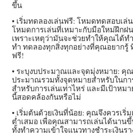
ขึ้น
• เริ่มทดลองเล่นฟรี: โหมดทดสอบเล่น
โหมดการเล่นที่เหมาะกับมือใหม่ฝึกฝนเ
เพราะเหตุว่ามันจะช่วยทำให้คุณได้ทำท
ทำ ทดลองทุกสิ่งทุกอย่างที่คุณอยากรู้ ท
ฟรี!
• ระบุงบประมาณและจุดมุ่งหมาย: ค
ประมาณรวมทั้งจุดหมายสำหรับในการเ
สำหรับการเล่นเท่าไหร่ และมีเป้าหมา
นี้สอดคล้องกันหรือไม่
• เริ่มต้นด้วยเงินที่น้อย: คุณจึงควรเริ่
ต่ำเสมอ เพื่อคุณสามารถเล่นได้นานข
ทั้งทำความเข้าใจแนวทางชำระเงินรา