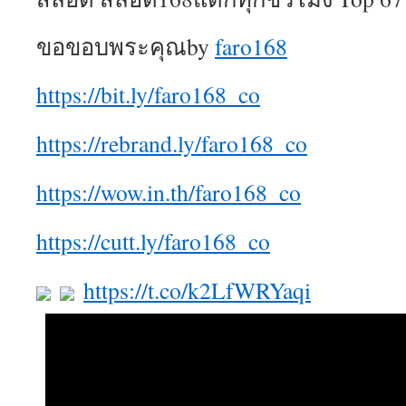
ขอขอบพระคุณby
faro168
https://bit.ly/faro168_co
https://rebrand.ly/faro168_co
https://wow.in.th/faro168_co
https://cutt.ly/faro168_co
https://t.co/k2LfWRYaqi