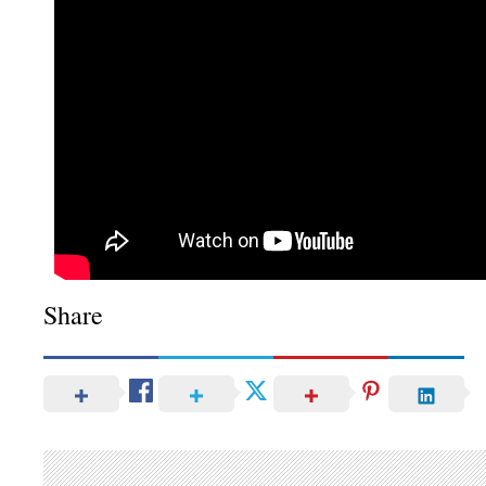
Share