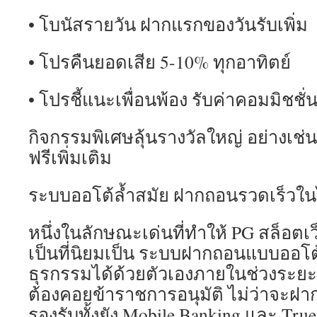
• โบนัสรายวัน ฝากแรกของวันรับเพิ่ม
• โปรคืนยอดเสีย 5-10% ทุกอาทิตย์
• โปรชี้แนะเพื่อนพ้อง รับค่าคอมมิชชั่
กิจกรรมพิเศษลุ้นรางวัลใหญ่ อย่างเช่น
ฟรีเพิ่มเติม
ระบบออโต้ล้ำสมัย ฝากถอนรวดเร็วในไม
หนึ่งในลักษณะเด่นที่ทำให้ PG สล็อต
เป็นที่นิยมเป็น ระบบฝากถอนแบบออโต้
ธุรกรรมได้ด้วยตัวเองภายในช่วงระยะเว
ต้องคอยข้าราชการอนุมัติ ไม่ว่าจะฝา
รองรับทั้งยัง Mobile Banking และ True