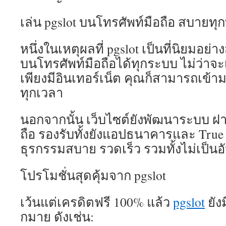
เล่น pgslot บนโทรศัพท์มือถือ สบายทุกท
หนึ่งในเหตุผลที่ pgslot เป็นที่นิยมอย่
บนโทรศัพท์มือถือได้ทุกระบบ ไม่ว่าจะ
เพียงมีอินเทอร์เน็ต คุณก็สามารถเข้าม
ทุกเวลา
นอกจากนั้น เว็บไซต์ยังพัฒนาระบบ ฝ
ถือ รองรับทั้งยังแอปธนาคารและ True
ธุรกรรมสบาย รวดเร็ว รวมทั้งไม่เป็น
โปรโมชั่นสุดคุ้มจาก pgslot
เว้นแต่เครดิตฟรี 100% แล้ว
pgslot
ยัง
กมาย ดังเช่น: