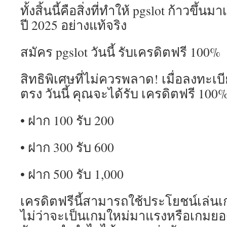
ทั้งสิ้นนี้คือสิ่งที่ทำให้ pgslot ก้าวขึ้
ปี 2025 อย่างแท้จริง
สมัคร pgslot วันนี้ รับเครดิตฟรี 100%
สิทธิพิเศษที่ไม่ควรพลาด! เมื่อลงทะเบี
ตรง วันนี้ คุณจะได้รับ เครดิตฟรี 100% 
• ฝาก 100 รับ 200
• ฝาก 300 รับ 600
• ฝาก 500 รับ 1,000
เครดิตฟรีนี้สามารถใช้ประโยชน์เล่น
ไม่ว่าจะเป็นเกมใหม่มาแรงหรือเกมยอดฮ