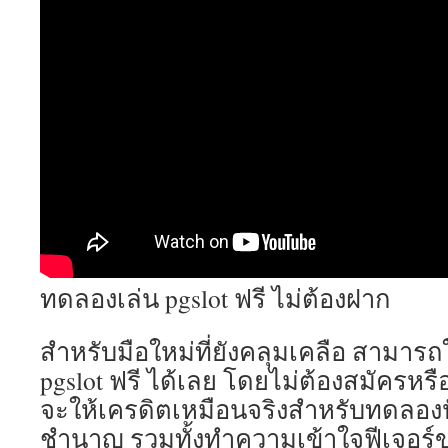
ทดลองเล่น pgslot ฟรี ไม่ต้องฝาก
สำหรับมือใหม่ที่ยังคลุมเคลือ สามาร
pgslot ฟรี ได้เลย โดยไม่ต้องสมัครหร
จะให้เครดิตเหมือนจริงสำหรับทดลองป
ชำนาญ รวมทั้งทำความเข้าใจฟีเจอร์ข