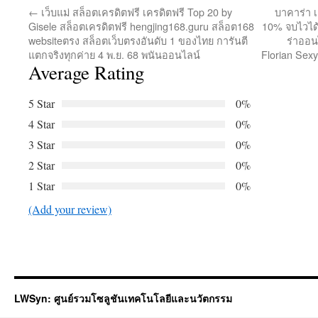
←
เว็บแม่ สล็อตเครดิตฟรี เครดิตฟรี Top 20 by
บาคาร่า เ
Gisele สล็อตเครดิตฟรี hengjing168.guru สล็อต168
10% จบไวได้เ
websiteตรง สล็อตเว็บตรงอันดับ 1 ของไทย การันตี
ร่าออน
แตกจริงทุกค่าย 4 พ.ย. 68 พนันออนไลน์
Florian Sex
Average Rating
5 Star
0%
4 Star
0%
3 Star
0%
2 Star
0%
1 Star
0%
(Add your review)
LWSyn: ศูนย์รวมโซลูชันเทคโนโลยีและนวัตกรรม