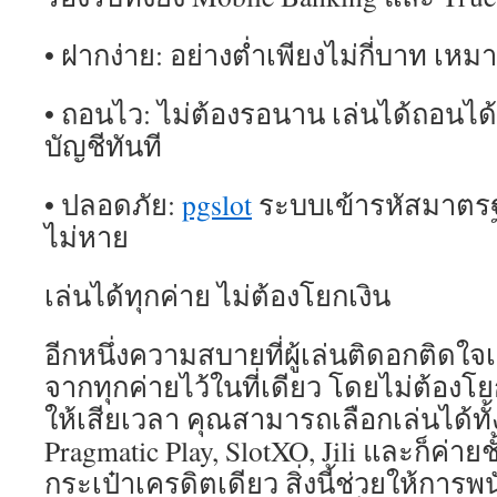
• ฝากง่าย: อย่างต่ำเพียงไม่กี่บาท เหม
• ถอนไว: ไม่ต้องรอนาน เล่นได้ถอนได
บัญชีทันที
• ปลอดภัย:
pgslot
ระบบเข้ารหัสมาตรฐาน
ไม่หาย
เล่นได้ทุกค่าย ไม่ต้องโยกเงิน
อีกหนึ่งความสบายที่ผู้เล่นติดอกติดใ
จากทุกค่ายไว้ในที่เดียว โดยไม่ต้อง
ให้เสียเวลา คุณสามารถเลือกเล่นได้ทั้งย
Pragmatic Play, SlotXO, Jili และก็ค่าย
กระเป๋าเครดิตเดียว สิ่งนี้ช่วยให้การพน