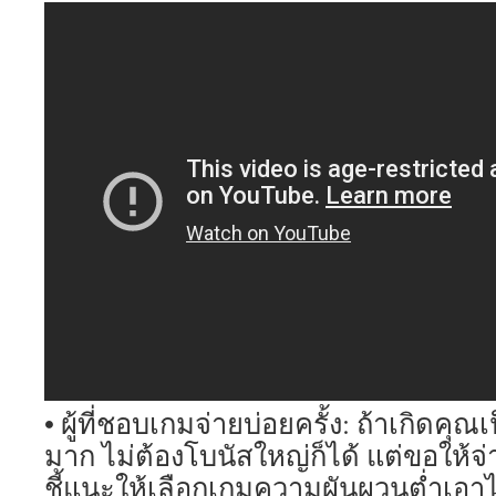
• ผู้ที่ชอบเกมจ่ายบ่อยครั้ง: ถ้าเกิดคุณ
มาก ไม่ต้องโบนัสใหญ่ก็ได้ แต่ขอให้จ่
ชี้แนะให้เลือกเกมความผันผวนต่ำเอาไว