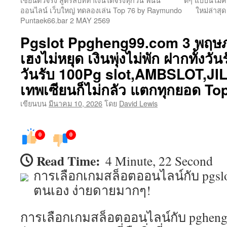
ออนไลน์ เว็บใหญ่ ทดลองเล่น Top 76 by Raymundo
ใหม่ล่าสุ
เนื้อหา
Puntaek66.bar 2 MAY 2569
Pgslot Ppgheng99.com 3 พฤษ
เฮงไม่หยุด เงินพุ่งไม่พัก ฝากทั้งวั
วันรับ 100Pg slot,AMBSLOT,JILI
เทพเซียนก็ไม่กลัว แตกทุกยอด To
เขียนบน
มีนาคม 10, 2026
โดย
David Lewis
0
0
Read Time:
4 Minute, 22 Second
การเลือกเกมสล็อตออนไลน์กับ pgsl
ตนเอง ง่ายดายมากๆ!
การเลือกเกมสล็อตออนไลน์กับ pgheng