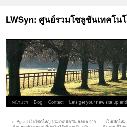
LWSyn: ศูนย์รวมโซลูชันเทคโนโ
ข้าม
หน้าแรก
Blog
Contact
Lets get your new site up and
ไป
←
Pgslot เว็บไซต์ใหญ่ รวมเทคนิคปั่น สล็อต จาก
เว็บเปิดใหม
ยัง
เซียนตัวจริง สูตรลับที่ทำเงินได้จริงทุกวัน พนัน
ดีๆ แบบนี้ไม่ค