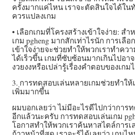
ครั้งมากแค่ไหน เราจะตัดสินใจได้ในทั
ควรแปลงเกม
• เลือกเกมที่โครงสร้างเข้าใจง่าย: สำหร
เกม pgheng มากสักเท่าไรนัก การเลือก
เข้าใจง่ายจะช่วยทำให้พวกเราทำคว
ได้เร็วขึ้น เกมที่ซับซ้อนมากเกินไปอ
งวยงงหรือเปล่ารู้เรื่องคำตอบของเกม
3. การทดสอบเล่นหลายเกมช่วยทำให้
เพิ่มมากขึ้น
ผมบอกเลยว่า ไม่มีอะไรดีไปกว่ากา
อีกแล้วนะครับ การทดสอบเล่นเกม pg
โอกาสทำให้พวกเราค้นหาสไตล์การเ
ก้าวหน้าที่สุด เราจะรู้ได้เลยว่า เกมไ