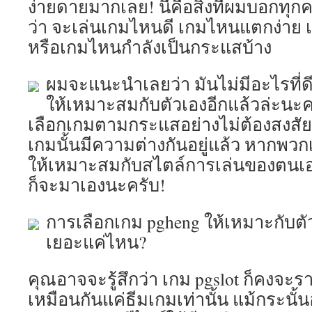
ง่ายดายมากเลย! นี่คือสิ่งที่ผมบอกทุ
ว่า จะเล่นเกมไหนดี เกมไหนแตกง่าย 
หรือเกมไหนกำลังเป็นกระแสบ้าง
ผมจะแนะนำเลยว่า มันไม่มีอะไรที่ด
ให้เหมาะสมกับตัวเองอีกแล้วล่ะนะ
เลือกเกมตามกระแสอย่างไม่ต้องสงสัย
เกมนั้นมีความต่างกันอยู่แล้ว หากพ
ให้เหมาะสมกับสไตล์การเล่นของตนเอง
ก็จะมาเองนะครับ!
การเลือกเกม pgheng ให้เหมาะกับต
เยอะแค่ไหน?
คุณอาจจะรู้สึกว่า เกม pgslot ก็คงจะร
เหมือนกันแค่ธีมเกมเท่านั้น แม้กระนั้น