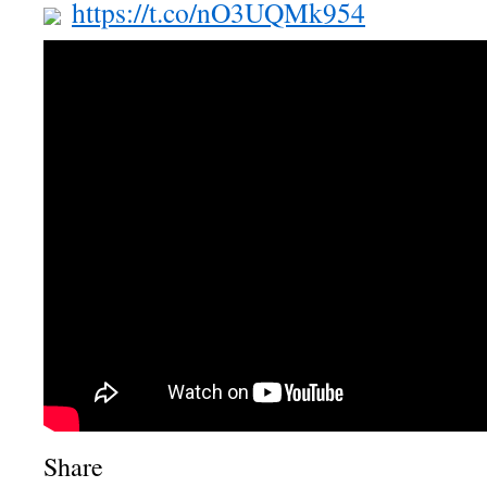
https://t.co/nO3UQMk954
Share