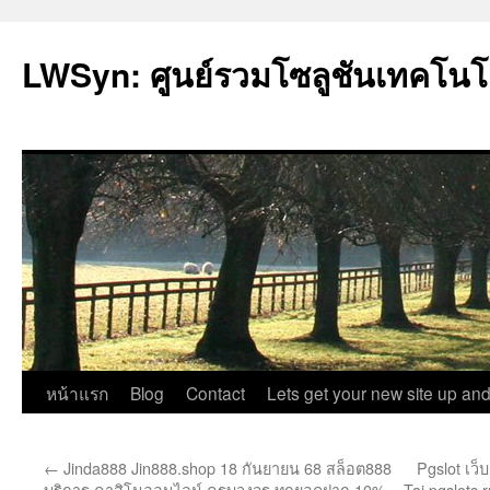
LWSyn: ศูนย์รวมโซลูชันเทคโนโ
ข้าม
หน้าแรก
Blog
Contact
Lets get your new site up and
ไป
←
Jinda888 Jin888.shop 18 กันยายน 68 สล็อต888
Pgslot เว็
ยัง
บริการ คาสิโนออนไลน์ ครบวงจร ทุกยอดฝาก 10%
Taj pgslots.r