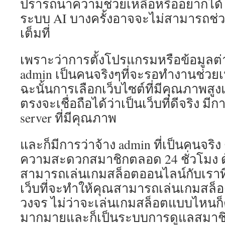
ปรารถนาความช่วยเหลือหรืออยากได้ s
ระบบ AI บางครั้งอาจจะไม่สามารถช่ว
เต็มที่
เพราะว่าการตั้งโปรแกรมหรือข้อมูลต่า
admin เป็นคนจริงๆที่จะรอทำงานช่วยเ
ฉะนั้นการเลือกเว็บไซต์ที่มีคุณภาพส
ตรงจะเชื่อถือได้ว่าเป็นเว็บที่ดีจริง มี
server ที่มีคุณภาพ
และก็มีการว่าจ้าง admin ที่เป็นคนจร
ความสะดวกสมาชิกตลอด 24 ชั่วโมง ด้
สามารถเล่นเกมสล็อตออนไลน์กับเราที่
เว็บที่จะทำให้คุณสามารถเล่นเกมสล็
วงจร ไม่ว่าจะเล่นเกมสล็อตแบบไหนก็ต
มากมายและก็เป็นระบบการดูแลสมาชิ