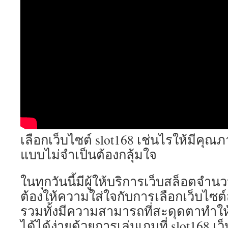
เลือกเว็บไซต์ slot168 เช่นไรให้มีคุณ
แบบไม่จำเป็นต้องกลุ้มใจ
ในทุกวันนี้มีผู้ให้บริการเว็บสล็อตจำ
ต้องให้ความใส่ใจกับการเลือกเว็บไซต์
รวมทั้งมีความสามารถที่สะดุดตาทำ
ได้ได้ง่ายด้วยการเล่นเกมที่ slot168 เว