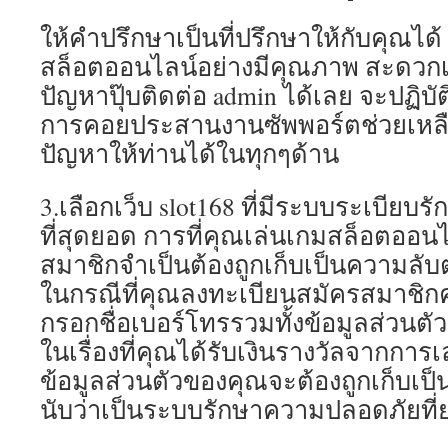
ให้คำปรึกษาเป็นที่ปรึกษาให้กับคุณได
สล็อตออนไลน์อย่างมีคุณภาพ สะดวกเร
ปัญหาปุ๊บติดต่อ admin ได้เลย จะปฏิบั
การคอยประสานงานซัพพอร์ตช่วยเหลือ
ปัญหาให้ท่านได้ในทุกๆด้าน
3.เลือกเว็บ slot168 ที่มีระบบระเบีย
ที่สุดยอด การที่คุณเล่นเกมสล็อตออนไ
สมาชิกจำเป็นต้องถูกเก็บเป็นความลับ
ในกรณีที่คุณลงทะเบียนสมัครสมาชิกค
กรอกชื่อเบอร์โทรรวมทั้งข้อมูลส่วนตัวอ
ในเรื่องที่คุณได้รับเงินรางวัลจากกา
ข้อมูลส่วนตัวของคุณจะต้องถูกเก็บเป
นับว่าเป็นระบบรักษาความปลอดภัยที่ย