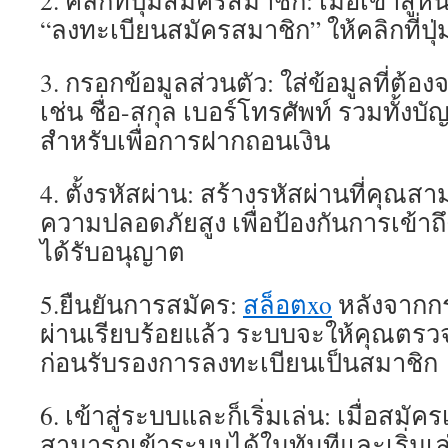
2. คลิกที่ปุ่มสมัครสมาชิก: เมื่อเข้าสู่
“ลงทะเบียนสมัครสมาชิก” ให้คลิกที่ปุ่ม
3. กรอกข้อมูลส่วนตัว: ใส่ข้อมูลที่ต้อ
เช่น ชื่อ-สกุล เบอร์โทรศัพท์ รวมทั้งบ
สำหรับเพื่อการฝากถอนเงิน
4. ตั้งรหัสผ่าน: สร้างรหัสผ่านที่คุณส
ความปลอดภัยสูง เพื่อป้องกันการเข้า
ได้รับอนุญาต
5.ยืนยันการสมัคร:
สล็อตxo
หลังจากกร
ผ่านเรียบร้อยแล้ว ระบบจะให้คุณตรวจ
ก่อนรับรองการลงทะเบียนเป็นสมาชิก
6. เข้าสู่ระบบและก็เริ่มเล่น: เมื่อสมั
สามารถเข้าระบบได้ในทันทีและเริ่มเ