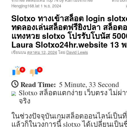
Hengjing168.lat 1 พ.ย. 2024
เนื้อหา
Slotxo ทางเข้าสล็อต login slot
ทดลองเล่นสล็อตฟรียิงปลา สล็อต
แทงหวย slotxo โปรรับโบนัส 500
Laura Slotxo24hr.website 13 พ
เขียนบน
ตุลาคม 12, 2024
โดย
David Lewis
0
0
Read Time:
5 Minute, 33 Second
Slotxo สล็อตแตกง่าย เว็บตรง ไม่ผ่าน
จริง
ในช่วงปัจจุบันเกมสล็อตออนไลน์เป็นท
แล้วก็ในวงการนี้ slotxo ได้เปลี่ยนเป็นชื