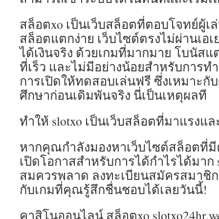
สล็อตxo เป็นเว็บสล็อตที่ตอบโจทย์ผู้เ
สล็อตแตกง่าย เว็บไซต์ตรงไม่ผ่านเอเย่น
ได้เงินจริง ด้วยเกมที่มากมาย โบนั
ที่เร็ว และไม่มีอย่างน้อยสำหรับการทำร
การเปิดให้ทดสอบเล่นฟรี ซึ่งเหมาะกับผ
ศึกษาก่อนเดิมพันจริง นี่เป็นเหตุผลที
ทำให้ slotxo เป็นเว็บสล็อตที่มาแรงแ
หากคุณกำลังมองหาเว็บไซต์สล็อตที่มี
เปิดโอกาสสำหรับการได้กำไรได้มาก slo
สมควรพลาด ลงทะเบียนสมัครสมาชิกฟรี
กับเกมที่คุณรู้สึกชื่นชอบได้เลยวันนี้!
คาสิโนออนไลน์ สล็อตxo slotxo24hr.we