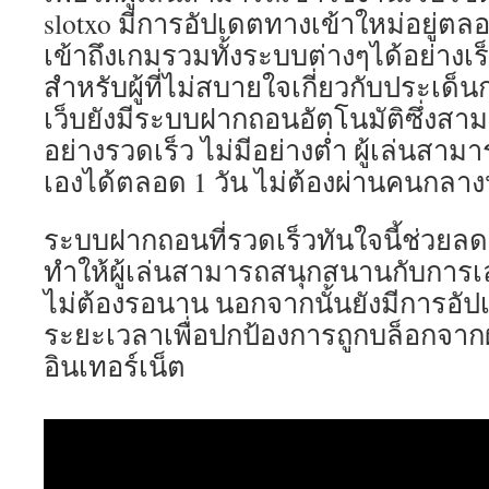
slotxo มีการอัปเดตทางเข้าใหม่อยู่ตล
เข้าถึงเกมรวมทั้งระบบต่างๆได้อย่างเ
สำหรับผู้ที่ไม่สบายใจเกี่ยวกับประเด
เว็บยังมีระบบฝากถอนอัตโนมัติซึ่งส
อย่างรวดเร็ว ไม่มีอย่างต่ำ ผู้เล่น
เองได้ตลอด 1 วัน ไม่ต้องผ่านคนกลางห
ระบบฝากถอนที่รวดเร็วทันใจนี้ช่วยลด
ทำให้ผู้เล่นสามารถสนุกสนานกับการ
ไม่ต้องรอนาน นอกจากนั้นยังมีการอ
ระยะเวลาเพื่อปกป้องการถูกบล็อกจากผู
อินเทอร์เน็ต