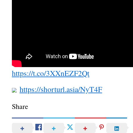
https://t.co/3XXnEZF2Qt
https://shorturl.asia/NyT4F
Share