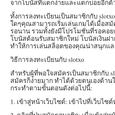
จากโบนัสที่แตกง่ายและแตกบ่อยอีกด้
ทั้งการลงทะเบียนเป็นสมาชิกกับ slotxo น
ใดๆคุณสามารถเริ่มเล่นเกมได้เมื่อสมั
รอนาน รวมทั้งยังมีโปรโมชั่นที่รอคอย
โบนัสต้อนรับสมาชิกใหม่ โบนัสเงินฝาก 
ทำให้การเล่นสล็อตของคุณน่าสนุกและก็ต
วิธีการลงทะเบียนกับ slotxo
สำหรับผู้ที่พอใจสมัครเป็นสมาชิกกับ s
สมัครก็ง่ายมาก ทำได้ด้วยตนเองด้านในไ
กระทำตามขั้นตอนดังต่อไปนี้:
1. เข้าสู่หน้าเว็บไซต์: เข้าไปที่เว็บไซต