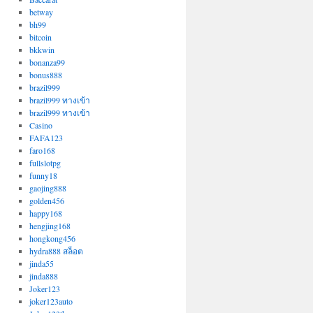
betway
bh99
bitcoin
bkkwin
bonanza99
bonus888
brazil999
brazil999 ทางเข้า
brazil999 ทางเข้า
Casino
FAFA123
faro168
fullslotpg
funny18
gaojing888
golden456
happy168
hengjing168
hongkong456
hydra888 สล็อต
jinda55
jinda888
Joker123
joker123auto