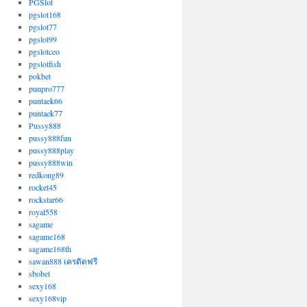
PGSlot
pgslot168
pgslot77
pgslot99
pgslotceo
pgslotfish
pokbet
punpro777
puntaek66
puntaek77
Pussy888
pussy888fun
pussy888play
pussy888win
redkong89
rocket45
rockstar66
royal558
sagame
sagame168
sagame168th
sawan888 เครดิตฟรี
sbobet
sexy168
sexy168vip