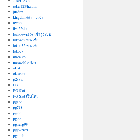
Joker123th
joker123th.co.in
juad69
kingdom66 ทางเข้า
live22
live22slot
lockdown168 เข้าสู่ระบบ
lotto432 ทางเข้า
lotto432 ทางเข้า
lotto77
macau69
macau69 สมัคร
okc4
okcasino
p2vvip
PG
PG Slot
PG Slot เว็บใหม่
pg168
pg718
pg77
pg99
pgheng99
pgjoker69
pgk44b