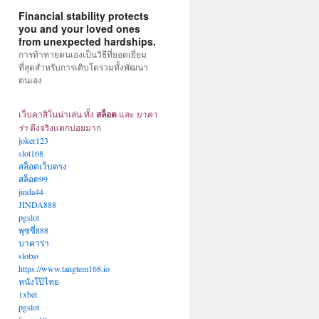
Financial stability protects
you and your loved ones
from unexpected hardships.
การท้าทายตนเองเป็นวิธีที่ยอดเยี่ยม
ที่สุดสำหรับการเติบโตรวมทั้งพัฒนา
ตนเอง
เว็บคาสิโนน่าเล่น ทั้ง
สล็อต
และ
บาคา
ร่า
ตึงจริงแตกบ่อยมาก
joker123
slot168
สล็อตเว็บตรง
สล็อต99
jinda44
JINDA888
pgslot
พุซซี่888
บาคาร่า
slotxo
https://www.tangtem168.io
หนังโป๊ไทย
1xbet
pgslot