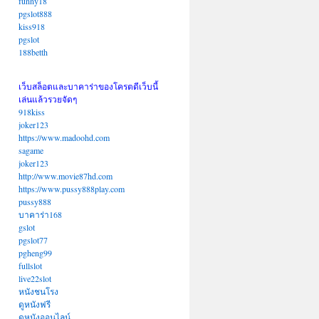
funny18
pgslot888
kiss918
pgslot
188betth
เว็บสล็อตและบาคาร่าของโครตดีเว็บนี้
เล่นแล้วรวยจัดๆ
918kiss
joker123
https://www.madoohd.com
sagame
joker123
http://www.movie87hd.com
https://www.pussy888play.com
pussy888
บาคาร่า168
gslot
pgslot77
pgheng99
fullslot
live22slot
หนังชนโรง
ดูหนังฟรี
ดูหนังออนไลน์