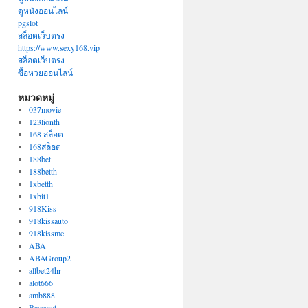
ดูหนังออนไลน์
pgslot
สล็อตเว็บตรง
https://www.sexy168.vip
สล็อตเว็บตรง
ซื้อหวยออนไลน์
หมวดหมู่
037movie
123lionth
168 สล็อต
168สล็อต
188bet
188betth
1xbetth
1xbit1
918Kiss
918kissauto
918kissme
ABA
ABAGroup2
allbet24hr
alot666
amb888
Baccarat