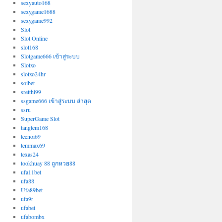
sexyauto168
sexygame1688
sexygame992
Slot
Slot Online
slot168
Slotgame666 เข้าสู่ระบบ
Slotxo
slotxo24hr
soibet
sretthi99
ssgame666 เข้าสู่ระบบ ล่าสุด
ssru
SuperGame Slot
tangtem168
teenoi69
temmax69
texas24
tookhuay 88 ถูกหวย88
ufa11bet
ufa88
Ufa89bet
ufa9r
ufabet
ufabombx