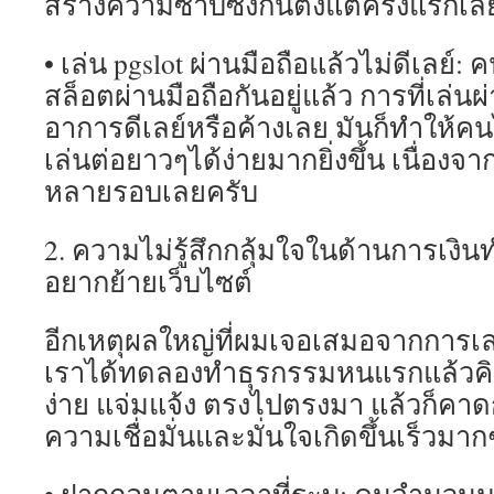
สร้างความซาบซึ้งกันตั้งแต่ครั้งแรกเ
• เล่น pgslot ผ่านมือถือแล้วไม่ดีเลย์
สล็อตผ่านมือถือกันอยู่แล้ว การที่เล่น
อาการดีเลย์หรือค้างเลย มันก็ทำให้ค
เล่นต่อยาวๆได้ง่ายมากยิ่งขึ้น เนื่อง
หลายรอบเลยครับ
2. ความไม่รู้สึกกลุ้มใจในด้านการเงิน
อยากย้ายเว็บไซต์
อีกเหตุผลใหญ่ที่ผมเจอเสมอจากการเล่น 
เราได้ทดลองทำธุรกรรมหนแรกแล้วคิดว่
ง่าย แจ่มแจ้ง ตรงไปตรงมา แล้วก็คาดก
ความเชื่อมั่นและมั่นใจเกิดขึ้นเร็วมา