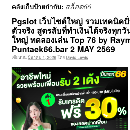
สล็อต66
คลังเก็บป้ายกำกับ:
เนื้อหา
Pgslot เว็บไซต์ใหญ่ รวมเทคนิคปั
ตัวจริง สูตรลับที่ทำเงินได้จริงทุก
ใหญ่ ทดลองเล่น Top 76 by Ra
Puntaek66.bar 2 MAY 2569
เขียนบน
มีนาคม 4, 2026
โดย
David Lewis