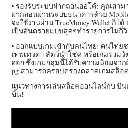
• รองรับระบบฝากถอนออโต้: คุณสาม
ฝากถอนผ่านระบบธนาคารด้วย Mobile 
จะใช้งานผ่าน TrueMoney Wallet ก็ได้
เป็นอันตรายแบบสุดๆทำรายการไม่กี่วิน
• ออกแบบเกมเข้ากับคนไทย: คนไทยช
เทพเทวดา สัตว์นำโชค หรือเกมรวมว
ออก ซึ่งเกมกลุ่มนี้ได้รับความนิยมจาก
pg สามารถครอบครองตลาดเกมสล็อตได้
แนวทางการเล่นสล็อตออนไลน์กับ ปั่น
ขึ้น!