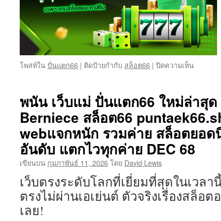
บน
โพสท์ใน
ปั่นแตก66
|
ติดป้ายกำกับ
สล็อต66
|
ปิดความเห็น
Pgslot
เว็บไซต์
ใหญ่
พนัน เว็บแม่ ปั่นแตก66 ใหม่ล่าสุ
รวม
Berniece สล็อต66 puntaek66.s
เทคนิค
ปั่น
webแจกหนัก รวมค่าย สล็อตยอดนิ
สล็อต
จาก
อันดับ แตกไวทุกค่าย DEC 68
เซียน
เขียนบน
กุมภาพันธ์ 11, 2026
โดย
David Lewis
ตัว
จริง
เว็บตรงระดับโลกที่เยี่ยมที่สุดในเวลานี
สูตร
ตรงไม่ผ่านเอเย่นต์ ตัวจริงเรื่องสล็อ
ลับ
ที่
เลย!
ทำ