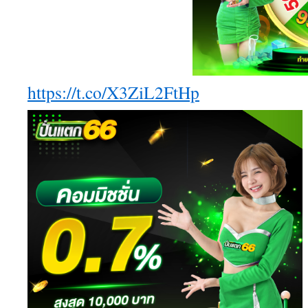
https://t.co/X3ZiL2FtHp