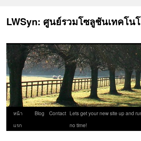
LWSyn: ศูนย์รวมโซลูชันเทคโนโ
ข้าม
หน้า
Blog
Contact
Lets get your new site up and ru
ไป
แรก
no time!
ยัง