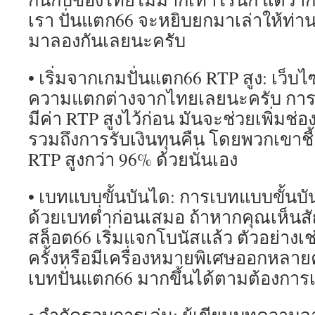
เรา ปั่นแตก66 จะหยิบยกมาเล่าให้ท่าน
มาลองกันเลยนะครับ
• เริ่มจากเกมปั่นแตก66 RTP สูง: เว็บไ
ความแตกต่างจากไทยเลยนะครับ การเล
มีค่า RTP สูงไว้ก่อน มันจะช่วยเพิ่มช
รวมถึงการรับเงินทุนคืน โดยพวกเขาชี้แ
RTP สูงกว่า 96% ด้วยนั่นเอง
• เบทแบบขั้นบันได: การเบทแบบขั้นบัน
ด้วยเบทต่ำก่อนเสมอ ถ้าหากคุณเห็น
สล็อต66 เริ่มแจกโบนัสแล้ว ตัวอย่างเ
ครั้งหรือมีเครื่องหมายพิเศษออกหลายค
เบทปั่นแตก66 มากขึ้นได้ตามต้องการ