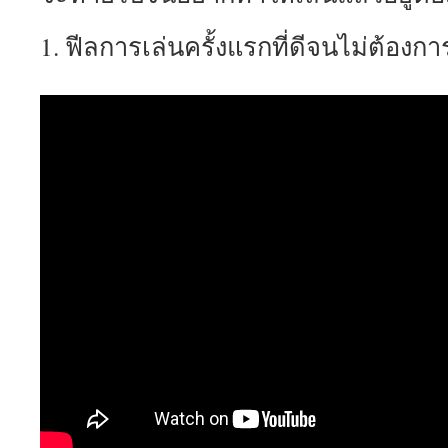
1. ฟีลการเล่นครั้งแรกที่ดีจนไม่ต้องก