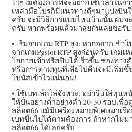
ไวๆไม่ต้องการที่จะอยากใช้เวลาในกา
เหล่ามือโปรก็มีแนวทางดีๆมาแบ่งปันให
ครับ จะมีวิธีการแบบไหนบ้างนั้น ผม
ครับ หากพร้อมแล้วมาลุยกันเลยขอรับ
• เริ่มจากเกม RTP สูง: หากอยากเข้าโบ
จากเกมPgslot RTP สูงก่อนครับ เกมเหล่
โอกาสเข้าฟรีสปินได้เร็วขึ้น ช่องทาง
หรือการตามทุนที่เสียไปคืนจะมีเพิ่มขึ
โบนัสเข้าไวแน่นอน!
• ใช้เบทเล็กไล่จังหวะ: อย่ารีบใส่ทุนหน
ให้ปั่นอย่างต่ำอย่างต่ำ 20-30 รอบเพื่
สล็อต66 แม้มีเครื่องหมายพิเศษมาเรื่
เบทขึ้นไปได้ตามต้องการ ถ้าหากไม่ม
สล็อต66 ได้เลยครับ