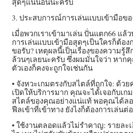
สุดๆแน่นอนนะครับ
3. ประสบการณ์การเล่นแบบเข้ามือข
เมื่อพวกเราเข้ามาเล่น ปั่นแตก66 แล
การเล่นแบบเข้ามือสุดๆเป็นใครก็ต้อง
ขอรับ? เหตุผลนี้เป็นเรื่องของความรู้
ล้วนๆเลยนะครับ ซึ่งผมมั่นใจว่า หาก
ตัวเองก็คงจะถูกใจเช่นกัน
• จังหวะเกมตรงกับสไตล์ที่ถูกใจ: ด้ว
เปิดให้บริการมาก คุณจะได้เจอกับเกมท
สไตล์ของคุณอย่างแน่แท้ พอคุณได้ล
ฟีลเข้าที่เข้าทาง ยังไงก็ต้องการเล่น
• ใช้งานตลอดแล้วไม่รำคาญ: รายละเอ