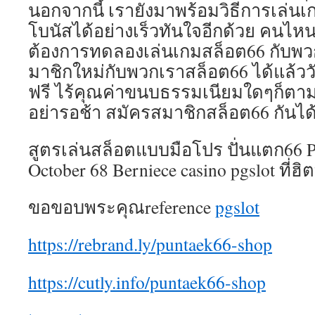
นอกจากนี้ เรายังมาพร้อมวิธีการเล่นเ
โบนัสได้อย่างเร็วทันใจอีกด้วย คนไหน
ต้องการทดลองเล่นเกมสล็อต66 กับพว
มาชิกใหม่กับพวกเราสล็อต66 ได้แล้ววั
ฟรี ไร้คุณค่าขนบธรรมเนียมใดๆก็ตา
อย่ารอช้า สมัครสมาชิกสล็อต66 กันได
สูตรเล่นสล็อตแบบมือโปร ปั่นแตก66 Pu
October 68 Berniece casino pgslot ที่ฮิต
ขอขอบพระคุณreference
pgslot
https://rebrand.ly/puntaek66-shop
https://cutly.info/puntaek66-shop