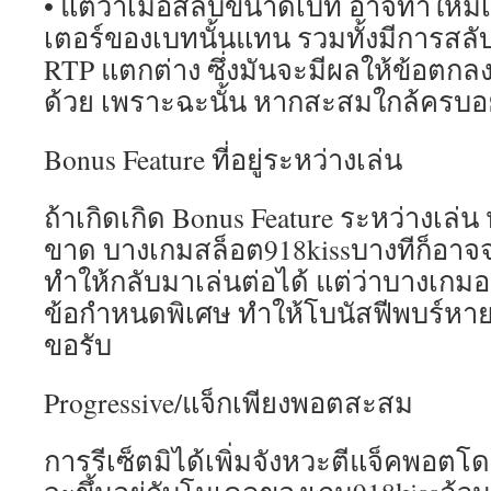
• แต่ว่าเมื่อสลับขนาดเบท อาจทำให้มิเ
เตอร์ของเบทนั้นแทน รวมทั้งมีการสลับ
RTP แตกต่าง ซึ่งมันจะมีผลให้ข้อตก
ด้วย เพราะฉะนั้น หากสะสมใกล้ครบอย่
Bonus Feature ที่อยู่ระหว่างเล่น
ถ้าเกิดเกิด Bonus Feature ระหว่างเล
ขาด บางเกมสล็อต918kissบางทีก็อาจ
ทำให้กลับมาเล่นต่อได้ แต่ว่าบางเกมอ
ข้อกำหนดพิเศษ ทำให้โบนัสฟีพบร์หายไ
ขอรับ
Progressive/แจ็กเพียงพอตสะสม
การรีเซ็ตมิได้เพิ่มจังหวะตีแจ็คพอตโ