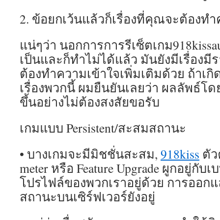
2. ข้อยกเว้นแล้วก็เรื่องที่คุณจะต้องท
แน่ๆว่า นอกการการรีเซ็ตเกม918kissaut
เป็นและก็ทำไม่ได้แล้ว มันยังมีเรื่องม
ต้องทำความเข้าใจเพิ่มเติมด้วย ถ้าเ
เรื่องพวกนี้ ผมยืนยันเลยว่า ผลลัพธ์โ
ขึ้นอย่างไม่ต้องสงสัยขอรับ
เกมแบบ Persistent/สะสมสถานะ
• บางเกมจะมีมิชชั่นสะสม,
918kiss
ตัว
meter หรือ Feature Upgrade ผูกอยู่กับเ
โปรไฟล์ของพวกเราอยู่ด้วย การออกแล
สถานะบนเซิร์ฟเวอร์ยังอยู่