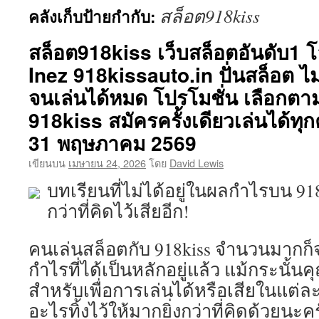
สล็อต918kiss
คลังเก็บป้ายกำกับ:
เนื้อหา
สล็อต918kiss เว็บสล็อตอันดับ1 โ
Inez 918kissauto.in ปั่นสล็อต ไม
จนเล่นได้หมด โปรโมชั่น เลือกตา
918kiss สมัครครั้งเดียวเล่นได้ทุก
31 พฤษภาคม 2569
เขียนบน
เมษายน 24, 2026
โดย
David Lewis
บทเรียนที่ไม่ได้อยู่ในผลกำไรบน 91
กว่าที่คิดไว้เสียอีก!
คนเล่นสล็อตกับ 918kiss จำนวนมากก็
กำไรที่ได้เป็นหลักอยู่แล้ว แม้กระนั้นค
สำหรับเพื่อการเล่นได้หรือเสียในแต่ละ
อะไรทิ้งไว้ให้มากยิ่งกว่าที่คิดด้วยนะ