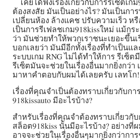
เคยได้ฟังเรื่องเกี่ยวกับการรีเซ็ตเก
2
ต้องสงสัย มันเป็นอย่างไร? มันเป็นการ
b
เปลี่ยนห้อง ล้างแคช ปรับความเร็ว หรื
I
9
เป็นการรีเฟลชเกม918kissใหม่ แม้กระ
ปั
ว่า มันช่วยทำให้พวกเราชนะเยอะขึ้นเร
ส
ไม
บอกเลยว่า มันมีอีกทั้งเรื่องที่ทำเป็นแ
ขั
ระบบเกม RNG ไม่ได้ทำให้การ รีเซ็ต
ต
จ
รีเซ็ตมันจะช่วยในเรื่องอื่นมากยิ่งกว่า 
ร
มาหาคำตอบกับผมได้เลยครับ เลทโก!
จ
จ
เ
เรื่องที่คุณจำเป็นต้องทราบเกี่ยวกับก
ไ
918kissauto มีอะไรบ้าง?
ห
โ
โ
สำหรับเรื่องที่คุณจำต้องทราบเกี่ยวกั
ชั
สล็อต918kiss นั้นมีอะไรบ้าง? อย่างที
เ
ต
อาจจะช่วยในเรื่องอื่นๆมากยิ่งกว่า
ส