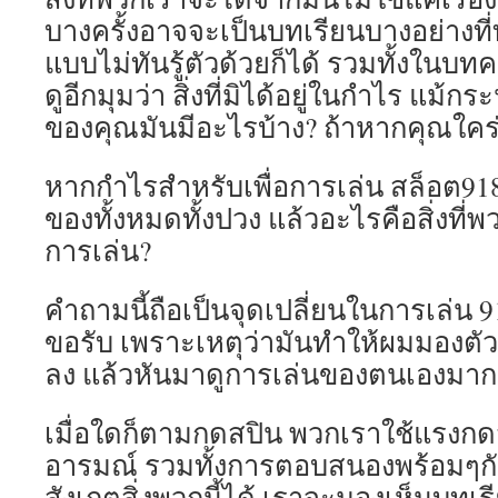
บางครั้งอาจจะเป็นบทเรียนบางอย่างที่
แบบไม่ทันรู้ตัวด้วยก็ได้ รวมทั้งในบ
ดูอีกมุมว่า สิ่งที่มิได้อยู่ในกำไร แม้ก
ของคุณมันมีอะไรบ้าง? ถ้าหากคุณใคร่ร
หากกำไรสำหรับเพื่อการเล่น สล็อต918
ของทั้งหมดทั้งปวง แล้วอะไรคือสิ่งที่
การเล่น?
คำถามนี้ถือเป็นจุดเปลี่ยนในการเล่น 
ขอรับ เพราะเหตุว่ามันทำให้ผมมองต
ลง แล้วหันมาดูการเล่นของตนเองมากข
เมื่อใดก็ตามกดสปิน พวกเราใช้แรงก
อารมณ์ รวมทั้งการตอบสนองพร้อมๆกัน 
สังเกตสิ่งพวกนี้ได้ เราจะมองเห็นบทเร