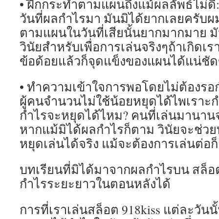
• ฝึกกระทำตามแผนถึงแม้ผลลัพธ์ไม่ด
วันที่ผลกำไรมา มันมิได้ยากเลยครับผ
ตามแผนในวันที่เสียนั้นยากมากมาย มั
วินัยสำหรับเพื่อการเล่นจริงๆถ้าเกิดเ
ข้อด้อยแล้วก็จุดแข็งของแผนได้แน่ชัดข
• ทำความเข้าใจการพอโดยไม่ต้องรอกำ
ผู้คนจำนวนไม่ใช้น้อยหยุดได้ไพเราะ
กำไรจะหยุดได้ไหม? คนที่เล่นมานาน
หากแม้มิได้ผลกำไรก็ตาม วินัยจะช่ว
หยุดเล่นได้จริง แม้จะต้องการเล่นต่อ
บทเรียนที่มิได้มาจากผลกำไรบน สล็อ
กำไรระยะยาวในตอนหลังได้
การที่เราเล่นสล็อต 918kiss แต่ละวันนั