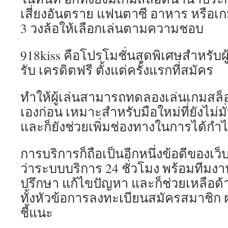
เสี่ยงอันตราย แฟนตาซี อาหาร หรือ
3 วงล้อให้เลือกเล่นตามความชอบ
918kiss คือโปรโมชั่นสุดพิเศษสำหรับผ
รับ เครดิตฟรี ตั้งแต่ครั้งแรกที่สมัคร
ทำให้ผู้เล่นสามารถทดลองเล่นเกมสล็
เองก่อน เหมาะสำหรับมือใหม่ที่ยังไม่
และก็ยังช่วยเพิ่มช่องทางในการได้กำไรต
การบริการก็ถือเป็นอีกหนึ่งข้อดีของเว็บไ
ว่าระบบบริการ 24 ชั่วโมง พร้อมทีมง
ปรึกษา แก้ไขปัญหา และก็ช่วยเหลือด้
ทั้งหัวข้อการลงทะเบียนสมัครสมาชิก
ชี้แนะ