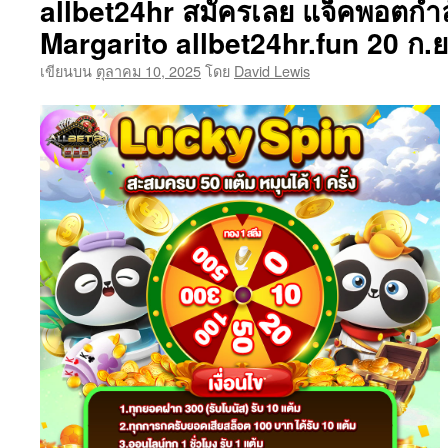
allbet24hr สมัครเลย แจ็คพอตกำ
สล็
สุด
Margarito allbet24hr.fun 20 ก.
ฮอ
เขียนบน
ตุลาคม 10, 2025
โดย
David Lewis
แต
ง่าย
ทุก
เกม
กา
รัน
ตี
โบน
ทุก
วัน
คา
สิโ
เว็บ
เปิด
ใหม่
เคร
ฟรี
Top
54