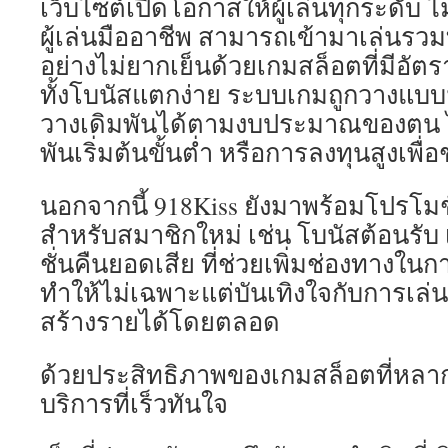
เว็บไซต์เปิดโอกาสให้ผู้เล่นทุกระดับ ไ
ผู้เล่นมืออาชีพ สามารถเข้ามาเล่นรวมท
อย่างไม่ยากเย็นด้วยเกมสล็อตที่มีอัต
ทั้งโบนัสแตกง่าย ระบบเกมถูกวางแบบ
วางเดิมพันได้ตามงบประมาณของตน ไม
พันเริ่มต้นขั้นต่ำ หรือการลงทุนสูงเพื่
นอกจากนี้ 918Kiss ยังมาพร้อมโปรโมชั
สำหรับสมาชิกใหม่ เช่น โบนัสต้อนรับ
ชั่นคืนยอดเสีย ที่ช่วยเพิ่มช่องทางในก
ทำให้ไม่เฉพาะแต่บันเทิงใจกับการเล่
สร้างรายได้โดยตลอด
ด้วยประสิทธิภาพของเกมสล็อตที่หล
บริการที่เร็วทันใจ