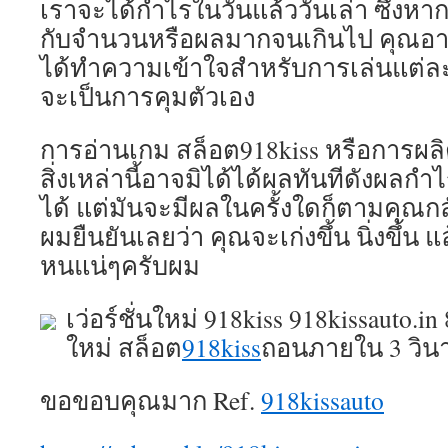
เราจะได้กำไรในวันแล้ววันเล่า ซึ่งห
กับจำนวนหรือผลมากจนเกินไป คุณอาจ
ได้ทำความเข้าใจสำหรับการเล่นแต่ละคร
จะเป็นการคุมตัวเอง
การอ่านเกม สล็อต918kiss หรือการผลิ
สิ่งเหล่านี้อาจมิได้ได้ผลทันทีดังผลกำ
ได้ แต่มันจะมีผลในครั้งใดก็ตามคุณกล
ผมยืนยันเลยว่า คุณจะเก่งขึ้น นิ่งขึ้น แ
หนแน่ๆครับผม
เว่อร์ชั่นใหม่ 918kiss 918kissauto.in
ใหม่ สล็อต
918kiss
ถอนภายใน 3 วินา
ขอขอบคุณมาก Ref.
918kissauto