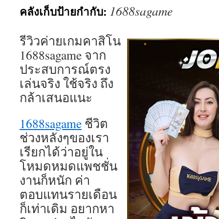
1688sagame
คลังเก็บป้ายกำกับ:
เนื้อหา
รีวิวค่ายเกมคาสิโน
1688sagame จาก
ประสบการณ์ตรง
เล่นจริง ใช้จริง ถึง
กล้าเสนอแนะ
1688sagame
ชีวิต
ช่วงหลังๆของเรา
เรียกได้ว่าอยู่ใน
โหมดหมดแพชชั่น
งานก็หนัก ค่า
ตอบแทนรายเดือน
ก็เท่าเดิม อยากหา