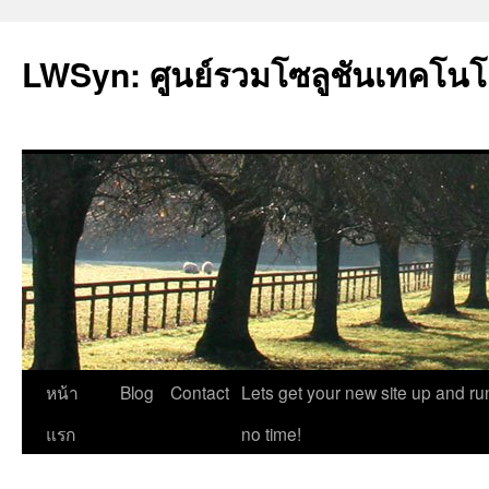
LWSyn: ศูนย์รวมโซลูชันเทคโนโ
ข้าม
หน้า
Blog
Contact
Lets get your new site up and ru
ไป
แรก
no time!
ยัง