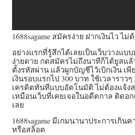
1688sagame สมัครง่าย ฝากเงินไว ไม่ต้
อย่างแรกที่รู้สึกได้เลยเป็นเว็บวางแ
ง่ายดาย กดสมัครไม่ถึงนาทีก็ได้ยูสแล้
ตั้งรหัสผ่าน แล้วผูกบัญชีไว้เบิกเงิน เ
เงินรอบแรกไป 300 บาท ใช้เวลาราวๆ 2 
เครดิตทันทีแบบอัตโนมัติ ไม่ต้องแจ้
เหมือนเว็บที่เคยเจอในอดีตกาล ติดอกติ
เลย
1688sagame มีเกมนานาประการเกินคาด
หรือสล็อต