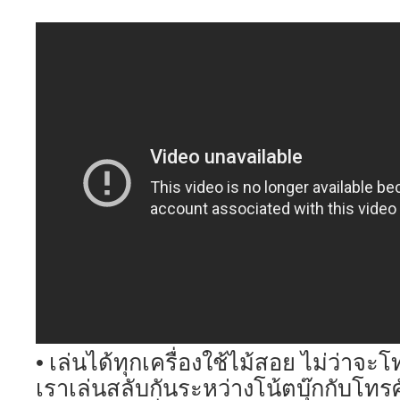
• เล่นได้ทุกเครื่องใช้ไม้สอย ไม่ว่าจะ
เราเล่นสลับกันระหว่างโน้ตบุ๊กกับโทรศั