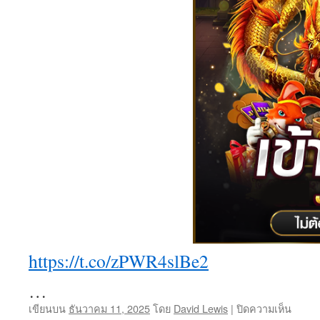
https://t.co/zPWR4slBe2
…
บน
เขียนบน
ธันวาคม 11, 2025
โดย
David Lewis
|
ปิดความเห็น