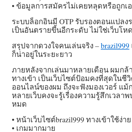
• ข้อมูลการสมัครไม่เคยหลุดหรือถูกเอาไ
ระบบล็อกอินมี OTP รับรองตอนแปลงรห
เป็นอันตรายขึ้นอีกระดับ ไม่ใช่เว็บโ
สรุปจากดวงใจคนเล่นจริง –
brazil999
ก็น่าอยู่ในระยะยาว
ภายหลังจากเล่นมาหลายเดือน ผมกล้าพ
ทางเข้า เป็นเว็บไซต์ป้อมคงที่สุดในชี
ออนไลน์ของผม ถึงจะฟังมองเวอร์ แม้กร
หลายเว็บคงจะรู้เรื่องความรู้สึกเวลาพบ
หมด
• หน้าเว็บไซต์brazil999 ทางเข้าใช้ง่าย
• เกมมากมาย