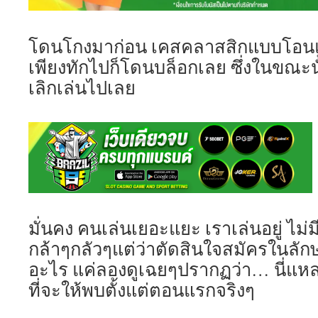
โดนโกงมาก่อน เคสคลาสสิกแบบโอนแล
เพียงทักไปก็โดนบล็อกเลย ซึ่งในขณะ
เลิกเล่นไปเลย
มั่นคง คนเล่นเยอะแยะ เราเล่นอยู่ ไม่
กล้าๆกลัวๆแต่ว่าตัดสินใจสมัครในล
อะไร แค่ลองดูเฉยๆปรากฏว่า… นี่แหล
ที่จะให้พบตั้งแต่ตอนแรกจริงๆ