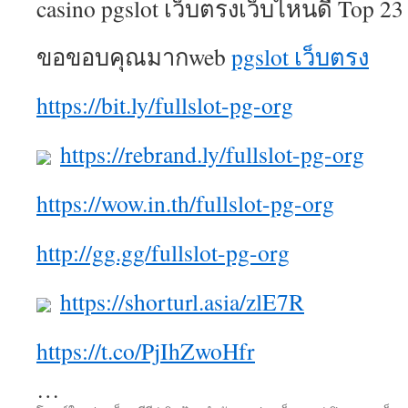
casino pgslot เว็บตรงเว็บไหนดี Top 23
ขอขอบคุณมากweb
pgslot เว็บตรง
https://bit.ly/fullslot-pg-org
https://rebrand.ly/fullslot-pg-org
https://wow.in.th/fullslot-pg-org
http://gg.gg/fullslot-pg-org
https://shorturl.asia/zlE7R
https://t.co/PjIhZwoHfr
…