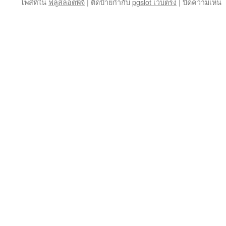
บ
โพสท์ใน
ฟลูสล็อตพีจี
|
ติดป้ายกำกับ
pgslot เว็บตรง
|
ปิดความเห็น
P
w
s
ท
เ
ม
ถ
ค
สิ
โ
อ
เ
แ
ฟ
ส
พี
ใ
ล
T
3
b
A