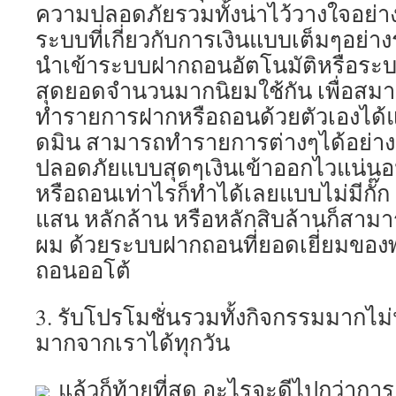
ความปลอดภัยรวมทั้งน่าไว้วางใจอย่าง
ระบบที่เกี่ยวกับการเงินแบบเต็มๆอย่
นำเข้าระบบฝากถอนอัตโนมัติหรือระบ
สุดยอดจำนวนมากนิยมใช้กัน เพื่อสม
ทำรายการฝากหรือถอนด้วยตัวเองได้แบ
ดมิน สามารถทำรายการต่างๆได้อย่าง
ปลอดภัยแบบสุดๆเงินเข้าออกไวแน่นอ
หรือถอนเท่าไรก็ทำได้เลยแบบไม่มีกั๊ก
แสน หลักล้าน หรือหลักสิบล้านก็สาม
ผม ด้วยระบบฝากถอนที่ยอดเยี่ยมขอ
ถอนออโต้
3. รับโปรโมชั่นรวมทั้งกิจกรรมมากไม่
มากจากเราได้ทุกวัน
แล้วก็ท้ายที่สุด อะไรจะดีไปกว่าการ