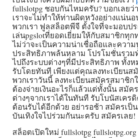
fullslotpg ชอบกันไหมครับ? บอกเลยว่
เราจะไม่ทำให้ท่านผิดหวังอย่างแน่นอน
พวกเรา ฟูลสล็อตพีจี ตั้งใจที่จะมอบ
เล่นpgslotที่ยอดเยี่ยมให้กับสมาชิกทุก
ไม่ว่าจะเป็นความน่าเชื่อถือและควา
ประสิทธิภาพล้นหลาม โปรโมชั่นรวมท
ไปถึงระบบต่างๆที่มีประสิทธิภาพ ทั้งหม
รับโดยทันที เพียงแต่คุณลงทะเบียนสม
พวกเราวันนี้ ลงทะเบียนสมัครสมาชิกให
ต้องจ่ายเงินอะไรก็แล้วแต่ทั้งนั้น สมัค
ต่างๆจากเราได้ในทันที รับโบนัสเครด
ต้อนรับได้อีกด้วย อย่ารอช้า สมัครเป
บันเทิงใจไปร่วมกันนะครับ สมัครเลย!
สล็อตเปิดใหม่ fullslotpg fullslotpg.or