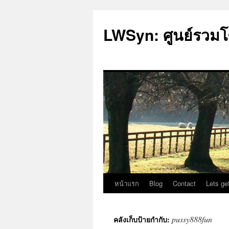
LWSyn: ศูนย์รวมโ
หน้าแรก
Blog
Contact
Lets ge
ข้าม
ไป
pussy888fun
คลังเก็บป้ายกำกับ:
ยัง