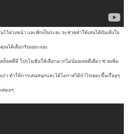
่นไว้ล่วงหน้า และพักเป็นระยะ จะช่วยทำให้เล่นได้บันเทิงใจ
ด่คุณได้เลือกรับเยอะแยะ
อตที่มี โปรโมชั่นให้เลือกมากไม่น้อยเลยทีเดียว ช่วยเพิ่ม
ั้งเก่า ทำให้การเล่นสนุกและได้โอกาสได้กำไรเยอะขึ้นเรื่อยๆ
้เสมอๆ