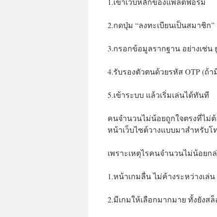
1.เข้าเว็บหลักของแพลตฟอร์ม
2.กดปุ่ม “ลงทะเบียนเป็นสมาชิก”
3.กรอกข้อมูลรากฐาน อย่างเช่น ย
4.รับรองตัวตนด้วยรหัส OTP (ถ้าม
5.เข้าระบบ แล้วเริ่มเล่นได้ทันที
คนจำนวนไม่น้อยถูกใจตรงที่ไม่ต
หน้าเว็บไซต์วางแบบมาสำหรับโทร
เพราะเหตุไรคนจำนวนไม่น้อยกล่า
1.หน้าเกมลื่น ไม่ค้างระหว่างเล่น
2.มีเกมให้เลือกมากมาย ทั้งยังส