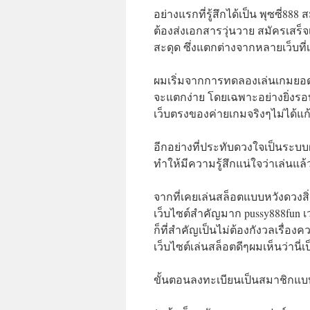
อย่างแรกที่รู้สึกได้เป็น พุซซี่888 
ต้องส่งเอกสารวุ่นวาย สมัครเสร็จเ
สะดุด ซึ่งแตกต่างจากหลายเว็บท
ผมเริ่มจากการทดลองเล่นเกมยอดนิย
จะแตกง่าย โดยเฉพาะอย่างยิ่งรอบฟ
เว็บตรงของค่ายเกมจริงๆไม่ได้แก
อีกอย่างที่ประทับดวงใจเป็นระ
ทำให้มีความรู้สึกแน่ใจว่าเล่นแล
จากที่เคยเล่นสล็อตแบบหวังดวงสิ่ง
เว็บไซต์สำคัญมาก pussy888fun เวอ
ก็ที่สำคัญเป็นไม่ต้องกังวลเรื่
เว็บไซต์เล่นสล็อตดีๆผมเห็นว่านี่
ขั้นตอนลงทะเบียนเป็นสมาชิกแบ