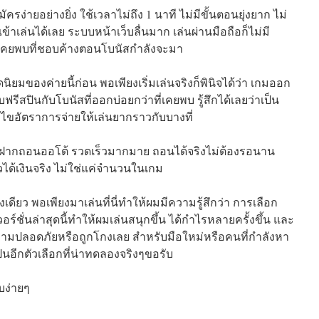
สมัครง่ายอย่างยิ่ง ใช้เวลาไม่ถึง 1 นาที ไม่มีขั้นตอนยุ่งยาก ไม่
ข้าเล่นได้เลย ระบบหน้าเว็บลื่นมาก เล่นผ่านมือถือก็ไม่มี
ี่เคยพบที่ชอบค้างตอนโบนัสกำลังจะมา
มของค่ายนี้ก่อน พอเพียงเริ่มเล่นจริงก็พินิจได้ว่า เกมออก
รีสปินกับโบนัสที่ออกบ่อยกว่าที่เคยพบ รู้สึกได้เลยว่าเป็น
้ไขอัตราการจ่ายให้เล่นยากราวกับบางที่
บบฝากถอนออโต้ รวดเร็วมากมาย ถอนได้จริงไม่ต้องรอนาน
้วได้เงินจริง ไม่ใช่แค่จำนวนในเกม
เดียว พอเพียงมาเล่นที่นี่ทำให้ผมมีความรู้สึกว่า การเลือก
ร์ชั่นล่าสุดนี้ทำให้ผมเล่นสนุกขึ้น ได้กำไรหลายครั้งขึ้น และ
องความปลอดภัยหรือถูกโกงเลย สำหรับมือใหม่หรือคนที่กำลังหา
เป็นอีกตัวเลือกที่น่าทดลองจริงๆขอรับ
บง่ายๆ