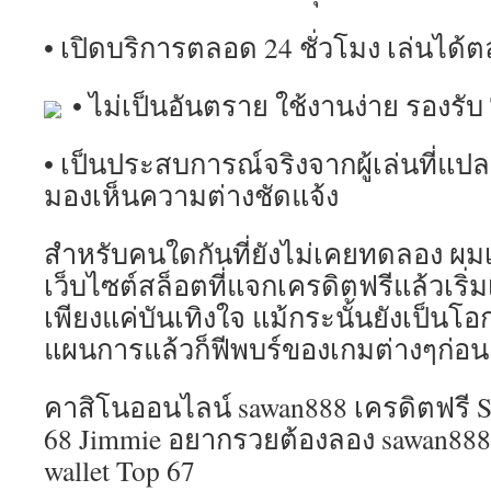
• เปิดบริการตลอด 24 ชั่วโมง เล่นได
• ไม่เป็นอันตราย ใช้งานง่าย รองรับ 
• เป็นประสบการณ์จริงจากผู้เล่นที่แ
มองเห็นความต่างชัดแจ้ง
สำหรับคนใดกันที่ยังไม่เคยทดลอง ผ
เว็บไซต์สล็อตที่แจกเครดิตฟรีแล้วเริ่
เพียงแค่บันเทิงใจ แม้กระนั้นยังเป็นโอก
แผนการแล้วก็ฟีพบร์ของเกมต่างๆก่อนล
คาสิโนออนไลน์ sawan888 เครดิตฟรี 
68 Jimmie อยากรวยต้องลอง sawan88
wallet Top 67