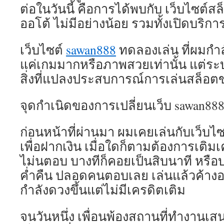
ต่อในวันนี้ คือการได้พบกับ เว็บไซต์ส
ออโต้ ไม่มีอย่างน้อย รวมทั้งเปิดบริก
เว็บไซต์
sawan888
ทดลองเล่น ที่ผมกำลัง
แค่เกมมากหรือภาพสวยเท่านั้น แต่ระ
สิ่งที่แปลงประสบการณ์การเล่นสล็อ
จุดกำเนิดของการเปลี่ยนเว็บ sawan888
ก่อนหน้าที่ผ่านมา ผมเคยเล่นกับเว็บไซ
เพื่อฝากเงิน เมื่อใดก็ตามต้องการเต
ไม่นตอบ บางทีก็คอยเป็นสิบนาที หรื
ค่ำคืน ปลอดคนตอบเลย เล่นแล้วค้าง
กำลังดวงขึ้นแต่ไม่มีเครดิตเติม
จนวันหนึ่ง เพื่อนพ้องสถานที่ทำงานเส