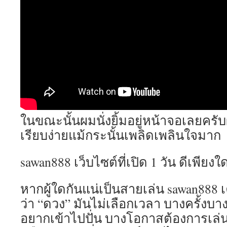
ในขณะนั้นผมนั่งยิ้มอยู่หน้าจอเลยครับผ
เรียบง่ายแม้กระนั้นเพลิดเพลินใจมาก
sawan888 เว็บไซต์ที่เปิด 1 วัน ดีเพียงใ
หากผู้ใดกันแน่เป็นสายเล่น sawan888 
ว่า “ดวง” มันไม่เลือกเวลา บางครั้งบา
อยากเข้าไปปั่น บางโอกาสต้องการเล