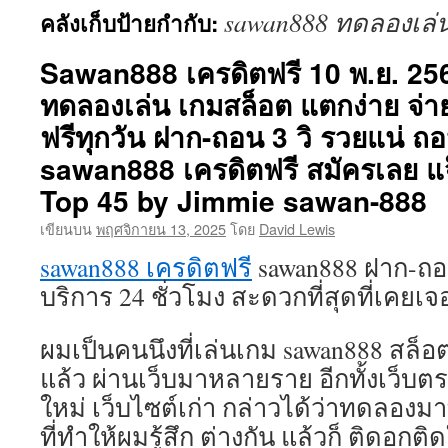
sawan888 ทดลองเล่
คลังเก็บป้ายกำกับ:
เนื้อหา
Sawan888 เครดิตฟรี 10 พ.ย. 2
ทดลองเล่น เกมสล็อต แตกง่าย จ่
ฟรีทุกวัน ฝาก-ถอน 3 วิ รวยแน่ ถอ
sawan888 เครดิตฟรี สมัครเลย แ
Top 45 by Jimmie sawan-888
เขียนบน
พฤศจิกายน 13, 2025
โดย
David Lewis
sawan888 เครดิตฟรี
sawan888 ฝาก-ถอนอ
บริการ 24 ชั่วโมง สะดวกที่สุดที่เคยเจ
ผมเป็นคนนึงที่เล่นเกม sawan888 สล
แล้ว ผ่านเว็บมาหลายราย อีกทั้งเว็บตรง
ใหม่ เว็บไซต์เก่า กล่าวได้ว่าทดลองมาท
ที่ทำให้ผมรู้สึก ต่างกัน แล้วก็ ติดอก