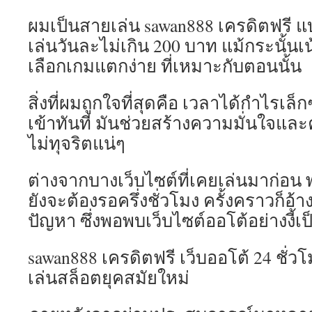
ผมเป็นสายเล่น sawan888 เครดิตฟรี แ
เล่นวันละไม่เกิน 200 บาท แม้กระนั้นเ
เลือกเกมแตกง่าย ที่เหมาะกับตอนนั้น
สิ่งที่ผมถูกใจที่สุดคือ เวลาได้กำไรเล
เข้าทันที มันช่วยสร้างความมั่นใจและค
ไม่ทุจริตแน่ๆ
ต่างจากบางเว็บไซต์ที่เคยเล่นมาก่อน
ยังจะต้องรอครึ่งชั่วโมง ครั้งคราวก็อ้
ปัญหา ซึ่งพอพบเว็บไซต์ออโต้อย่างงี้เ
sawan888 เครดิตฟรี เว็บออโต้ 24 ชั
เล่นสล็อตยุคสมัยใหม่