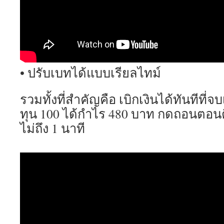
• ปรับเบทได้แบบเรียลไทม์
รวมทั้งที่สำคัญคือ เบิกเงินได้ทันทีที่จ
ทุน 100 ได้กำไร 480 บาท กดถอนตอนต
ไม่ถึง 1 นาที