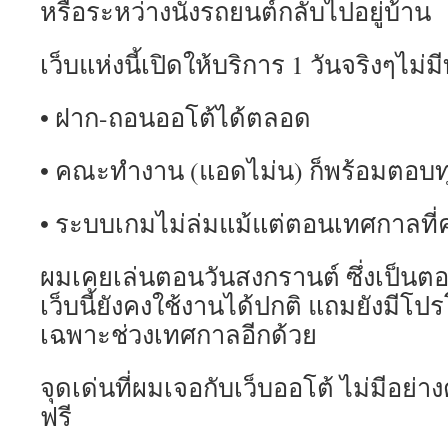
หรือระหว่างนั่งรถยนต์กลับไปอยู่บ้าน
เว็บแห่งนี้เปิดให้บริการ 1 วันจริงๆไม่
• ฝาก-ถอนออโต้ได้ตลอด
• คณะทำงาน (แอดไม่น) ก็พร้อมตอบท
• ระบบเกมไม่ล่มแม้แต่ตอนเทศกาลที
ผมเคยเล่นตอนวันสงกรานต์ ซึ่งเป็นตอนๆ
เว็บนี้ยังคงใช้งานได้ปกติ แถมยังมีโป
เฉพาะช่วงเทศกาลอีกด้วย
จุดเด่นที่ผมเจอกับเว็บออโต้ ไม่มีอย่า
ฟรี