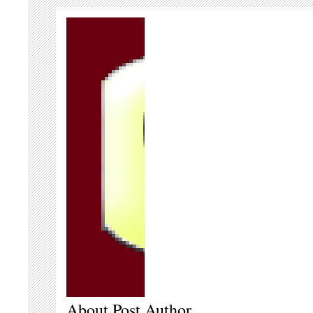
About Post Author