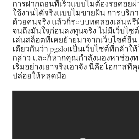
การฝากถอนที่เร็วแบบไม่ต้องรอคอยผ่า
ใช้งานได้จริงแบบไม่ขายฝัน การบริการ
ด้วยคนจริง แล้วก็ระบบทดลองเล่นฟรีท
จนถึงมั่นใจก่อนลงทุนจริง ไม่มีเว็บไซต์
เล่นสล็อตที่เคยย้ายมาจากเว็บไซต์อื่น 
เดียวกันว่า pgslotเป็นเว็บไซต์ที่กล้าให้ใ
กล่าว และก็หากคุณกำลังมองหาช่อง
เริ่มอย่างเอาจริงเอาจัง นี่คือโอกาสท
ปล่อยให้หลุดมือ