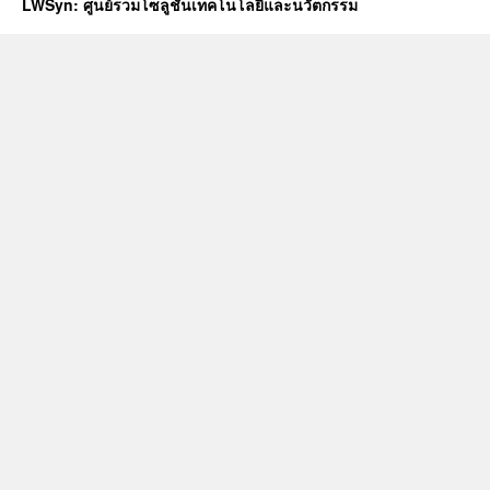
LWSyn: ศูนย์รวมโซลูชันเทคโนโลยีและนวัตกรรม