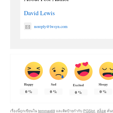
David Lewis
noreply@lwsyn.com
Happy
Sad
Sleepy
Excited
0
%
0
%
0
%
0
%
เรื่องนี้ถูกเขียนใน
temmax69
และติดป้ายกำกับ
PGSlot
,
สล็อต
คั่น