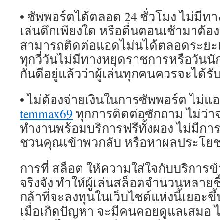
• ซัพพอร์ตได้ตลอด 24 ชั่วโมง ไม่มีทา
เล่นดึกเพียงใด หรือตื่นตอนเช้ามาต้องก
สามารถติดต่อแอดไม่นได้ตลอดระยะเว
ทุกวี่วันไม่มีทางหยุดราชการหรือวันน
กันดีอยู่แล้วว่าผู้เล่นทุกคนควรจะได
• ไม่ต้องจ่ายเงินในการซัพพอร์ต ไม่แ
temmax69
ทุกการติดต่อซักถาม ไม่ว่า
ทำงานพร้อมบริการฟรีทั้งผอง ไม่มีการเ
ชวนคุณเข้าพวกลับ หรือหาผลประโยช
การที่ สล็อต ให้ความใส่ใจกับบริการข้
จริงจัง ทำให้ผู้เล่นสล็อตจำนวนหลายชิ้
กล้าที่จะลงทุนในเว็บไซต์แห่งนี้เยอะขึ
เมื่อเกิดปัญหา จะมีคนคอยดูแลเสมอ 