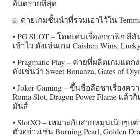
อันตรายที่สุด
ค่ายเกมชั้นนำที่รวมเอาไว้ใน Temm
• PG SLOT – โดดเด่นเรื่องกราฟิก สีสั
เข้าไว ดังเช่นเกม Caishen Wins, Luc
• Pragmatic Play – ค่ายที่ผลิตเกมแตก
ดังเช่นว่า Sweet Bonanza, Gates of Ol
• Joker Gaming – ขึ้นชื่อลือชาเรื่องค
Roma Slot, Dragon Power Flame แล้ว
มันส์
• SlotXO – เหมาะกับสายหมุนเนิบๆแ
ตัวอย่างเช่น Burning Pearl, Golden Dr