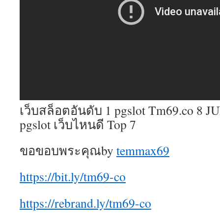
เว็บสล็อตอันดับ 1 pgslot Tm69.co 8 J
pgslot เว็บไหนดี Top 7
ขอขอบพระคุณby
temmax69
https://bit.ly/tm69-co
https://rebrand.ly/tm69-co