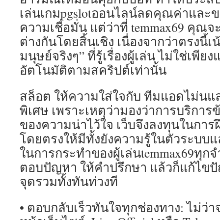
เล่นเกมpgslotออนไลน์ลดคุณค่าและ
ความเชื่อมั่น แต่ว่าที่ temmax69 คุณ
ต่างกันโดยสิ้นเชิง เนื่องจากว่าตรงนี้
มนุษย์จริงๆ” ที่รู้เรื่องผู้เล่น ไม่ใช่เพ
อัตโนมัติตามสคริปต์เท่านั้น
สล็อต ให้ความใส่ใจกับ ทีมแอดไม่นแล
พิเศษ เพราะเหตุว่ามองว่าการบริการข้
ของความน่าไว้ใจ เว็บจึงลงทุนในการ
โดยตรงให้มีทั้งยังความรู้ในตัวระบบ
ในการกระทำของผู้เล่นtemmax69ทุกจำ
ตอบปัญหา ให้คำปรึกษา แล้วก็แก้ไขป
จุดรวมทั้งทันท่วงที
• ตอบกลับเร็วทันใจทุกช่องทาง: ไม่ว