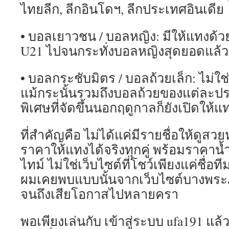
ไทยลีก, ลีกอินโดฯ, ลีกประเทศอินเดีย
• บอลเยาวชน / บอลหญิง: มีให้แทงด้วย
U21 ไปจนกระทั่งบอลหญิงสุดยอดแล้วก
• บอลกระชับมิตร / บอลถ้วยเล็ก: ไม่ใช่
แม้กระนั้นรวมถึงบอลถ้วยของแต่ละป
พิเศษที่จัดขึ้นนอกฤดูกาลก็ยังเปิดให้แ
ที่สำคัญคือ ไม่ได้แค่มีรายชื่อให้ดูสวยห
ราคาให้แทงได้จริงทุกคู่ พร้อมราคาน้
ไทม์ ไม่ใช่เว็บไซต์ที่โชว์เพียงแค่ชื่อท
ผมเคยพบแบบนั้นจากเว็บไซต์บางพระภู
จนถึงเสียโอกาสไปหลายครา
พอเพียงเล่นกับ เข้าสู่ระบบ ufa191 แล้ว