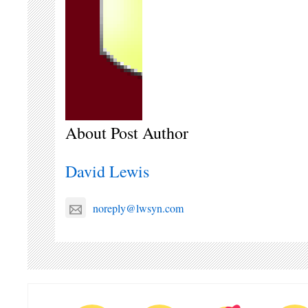
About Post Author
David Lewis
noreply@lwsyn.com