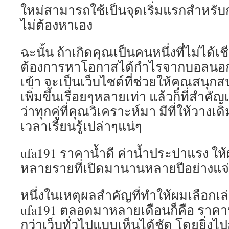
ใหม่สามารถใช้เป็นจุดเริ่มแรกสำหรั
ไม่ต้องหาเอง
ฉะนั้น ถ้าเกิดคุณเป็นคนหนึ่งที่ไม่ได้เช
ต้องการหาโอกาสได้กำไรจากบอลนอก
เข้า จะเป็นเว็บไซต์ที่ช่วยให้คุณสนุก
เพิ่มขึ้นเรื่อยๆหลายเท่า แล้วก็ที่สำคัญเ
ว่าทุกคู่ที่คุณวิเคราะห์มา มีที่ให้วางเด
เวลาเรียนรู้เปล่าๆแน่ๆ
ufa191 ราคาน้ำดี ค่าน้ำประปาแรง ใ
หลายรายที่เปิดมานานหลายปีอย่างแจ่
หนึ่งในเหตุผลสำคัญที่ทำให้ผมเลือกเล่
ufa191 ตลอดมาหลายเดือนก็คือ ราคาน้ำท
กว่าเว็บทั่วไปแบบเห็นได้ชัด โดยยิ่งไปก