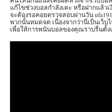
คนไหนกันแน่ที่เคยผิดหวังจากเว็บบอล
แก้ไขช่วงบอลกำลังเตะ หรือฝากแล้วเงิ
จะต้องรอคอยตรวจสอบผ่านวัน ufa191
พวกนั้นหมดจด เนื่องจากว่านี่เป็นเว็บ
เพื่อให้การพนันบอลของคุณราบรื่นตั้งแ