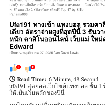
เล่นปุ๊บ ถอนปั๊บอีสปอร์ต ป๊อกเด้ง ปั่นแปะ แทงบอล
โอนไว ได้เงิน
เนื้อหา
คาสิโนออนไลน์ สมัครรับเครดิตฟรี Top 47 by Billie
Panama888
Ufa191 ทางเข้า แทงบอล รวมคาส
เดียว อัตราจ่ายสูงที่สุดปีนี้ 3 ธั
หนัก คาสิโนออนไลน์ เว็บแม่ ใหม่
Edward
เขียนบน
พฤศจิกายน 27, 2025
โดย
David Lewis
0
0
Read Time:
6 Minute, 48 Second
ufa191 สุดยอดเว็บไซต์แทงบอล ชั้น 1 ที
ให้เป็นเว็บหลักของปีนี้