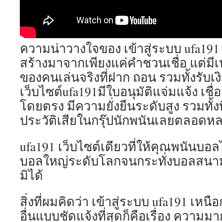
ความน่าวางใจของ เข้าสู่ระบบ ufa191 
สร้างมาจากเพียงแค่คำชวนเชื่อ แต่ม
ของคนเล่นจริงที่ฝาก ถอน รวมทั้งรับเง
เว็บไซต์ufa191มีใบอนุมัติแจ่มแจ้ง เชื่
โดยตรง มีความยั่งยืนระดับสูง รวมทั้งท
ประวัติเสียในกรุ๊ปนักพนันเลยตลอดห
ufa191 เว็บไซต์เดียวที่ให้คุณพนันบอลได้
บอลใหญ่ระดับโลกจนกระทั่งบอลสนามเล
มิได้
สิ่งที่ผมคิดว่า เข้าสู่ระบบ ufa191 เหน
อื่นแบบชัดแจ้งที่สุดก็คือเรื่อง คว