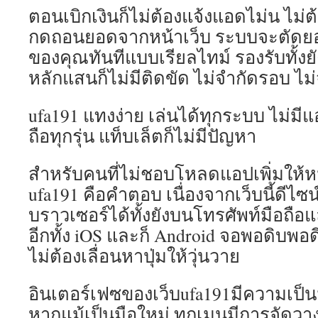
ตอนเบิกเงินก็ไม่ต้องแจ้งแอดไม่น ไม่ต
กดถอนยอดจากหน้าเว็บ ระบบจะตัดยอด
ของคุณทันทีแบบเรียลไทม์ รองรับทั้งย
หลักแสนก็ไม่มีติดขัด ไม่จำกัดรอบ ไม
ufa191 แทงง่าย เล่นได้ทุกระบบ ไม่มีแ
ถือทุกรุ่น แท็บเล็ตก็ไม่มีปัญหา
สำหรับคนที่ไม่ชอบโหลดแอปเพิ่มให้หนั
ufa191 คือคำตอบ เนื่องจากเว็บนี้ดีไซ
บราวเซอร์ได้ทั้งยังบนโทรศัพท์มือถือแ
อีกทั้ง iOS และก็ Android จอพอดิบพอ
ไม่ต้องเลื่อนหาปุ่มให้วุ่นวาย
อินเตอร์เฟซของเว็บufa191มีความเป็นม
หากแม้เป็นมือใหม่ ทุกเมนูมีการจัดวางท