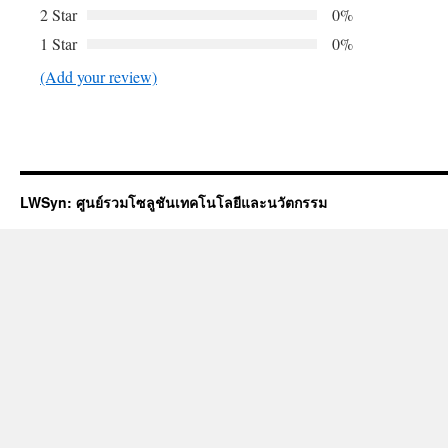
2 Star
0%
1 Star
0%
(Add your review)
LWSyn: ศูนย์รวมโซลูชันเทคโนโลยีและนวัตกรรม