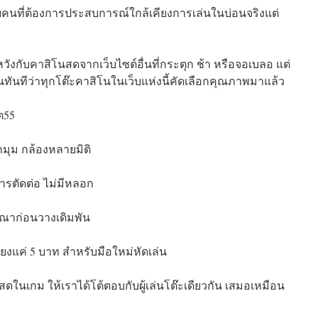
คนที่ต้องการประสบการณ์ใกล้เคียงการเล่นในบ่อนจริงแต่
งกับคาสิโนสดจากเว็บไซต์อื่นที่กระตุก ช้า หรือจอเบลอ แต่
ในทันทีว่าทุกโต๊ะคาสิโนในเว็บแห่งนี้คัดเลือกคุณภาพมาแล้ว
ต55
กมุม กล้องหลายมิติ
ีการตัดต่อ ไม่มีหลอก
ารณาก่อนวางเดิมพัน
พียงแค่ 5 บาท สำหรับมือใหม่หัดเล่น
ทสดในเกม ให้เราได้โต้ตอบกับผู้เล่นโต๊ะเดียวกัน เสมอเหมือน