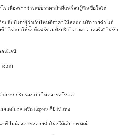
 เนื่องจากว่าระบบราคาน้ำที่แฟร์จนรู้สึกเชื่อใจได้
บสิบปี เรารู้ว่าเว็บไหนตีราคาให้หลอก หรือจ่ายช้า แต่
ว็บที่ “ตีราคาให้น้ำที่แฟร์รวมทั้งปรับไวตามตลาดจริง” ไม่ช้า
นออนไลน์
ว่างเกม
 แล้วก็ระบบรับรองแบบไม่ต้องรอโหลด
ลเลย์บอล หรือ Esports ก็มีให้แทง
 นาที ไม่ต้องคอยหลายชั่วโมงให้เสียอารมณ์