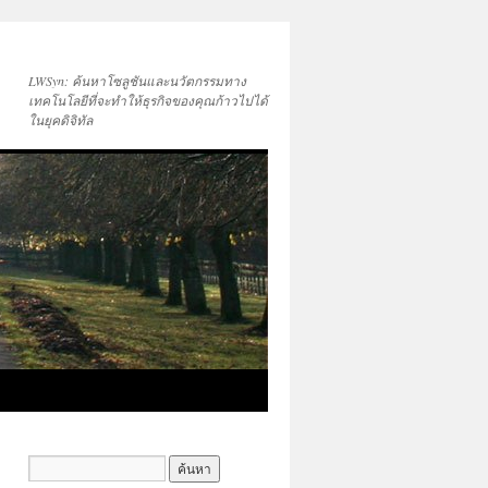
LWSyn: ค้นหาโซลูชันและนวัตกรรมทาง
เทคโนโลยีที่จะทำให้ธุรกิจของคุณก้าวไปได้
ในยุคดิจิทัล