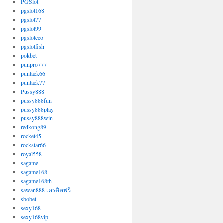
PGSlot
pgslot168
pgslot77
pgslot99
pgslotceo
pgslotfish
pokbet
punpro777
puntaek66
puntaek77
Pussy888
pussy888fun
pussy888play
pussy888win
redkong89
rocket45
rockstar66
royal558
sagame
sagame168
sagame168th
sawan888 เครดิตฟรี
sbobet
sexy168
sexy168vip