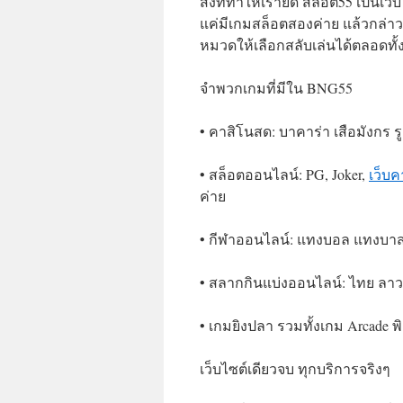
สิ่งที่ทำให้เรายึด สล็อต55 เป็น
แค่มีเกมสล็อตสองค่าย แล้วกล่าว
หมวดให้เลือกสลับเล่นได้ตลอดทั้
จำพวกเกมที่มีใน BNG55
• คาสิโนสด: บาคาร่า เสือมังกร รู
• สล็อตออนไลน์: PG, Joker,
เว็บ
ค่าย
• กีฬาออนไลน์: แทงบอล แทงบาส
• สลากกินแบ่งออนไลน์: ไทย ลาว 
• เกมยิงปลา รวมทั้งเกม Arcade พ
เว็บไซต์เดียวจบ ทุกบริการจริงๆ