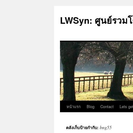
LWSyn: ศูนย์รวมโ
หน้าแรก
Blog
Contact
Lets ge
ข้าม
ไป
bng55
คลังเก็บป้ายกำกับ:
ยัง