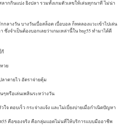
ลากกินแบ่ง ยิงปลา รวมทั้งเกมตัวเลขให้เล่นทุกนาที ไม่น่า
กลางวัน บางวันเบื่อสล็อต เบื่อบอล ก็ทดลองแวะเข้าไปเล่น
ลา ซึ่งจำเป็นต้องบอกเลยว่าเกมเหล่านี้ใน bng55 ทำมาได้ดี
่กี
ับหวย
 ปลาตายไว อัตราจ่ายคุ้ม
ั้นๆหรือเล่นเพลินระหว่างวัน
ัวใจ ตอบเร็ว กระจ่างแจ้ง และไม่เบี่ยงบ่ายเมื่อกำเนิดปัญหา
สล็อต55 คือของจริง คือกลุ่มแอดไม่นที่ให้บริการแบบมืออาชีพ