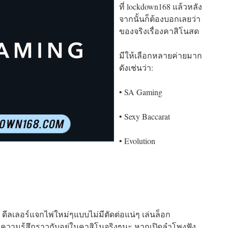
ที่ lockdown168 แล้วหลัง
จากนั้นก็ต้องบอกเลยว่า
ของจริงเรื่องคาสิโนสด
มีให้เลือกหลายค่ายมาก
ดังเช่นว่า:
• SA Gaming
• Sexy Baccarat
• Evolution
 ดีลเลอร์แจกไพ่ใหม่ๆแบบไม่มีตัดต่อแน่ๆ เล่นล็อก
มีความรู้สึกราวกับอยู่ในคาสิโนจริงๆนะ หากเปิดลำโพงฟัง