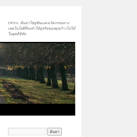
LWSyn: ค้นหาโซลูชันและนวัตกรรมทาง
เทคโนโลยีที่จะทำให้ธุรกิจของคุณก้าวไปได้
ในยุคดิจิทัล