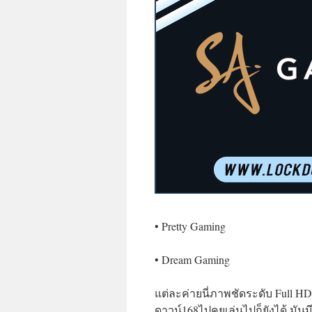
• Pretty Gaming
• Dream Gaming
แต่ละค่ายนี่ภาพชัดระดับ Full HD
ดาวน์168ไปคุยเล่นไปก็ยังได้ มัน