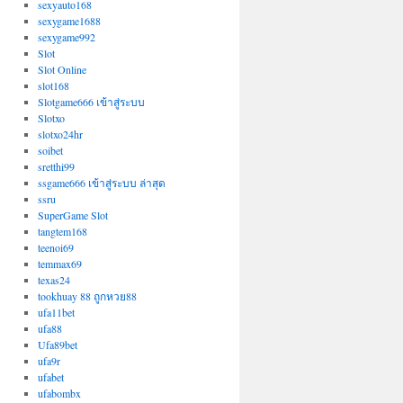
sexyauto168
sexygame1688
sexygame992
Slot
Slot Online
slot168
Slotgame666 เข้าสู่ระบบ
Slotxo
slotxo24hr
soibet
sretthi99
ssgame666 เข้าสู่ระบบ ล่าสุด
ssru
SuperGame Slot
tangtem168
teenoi69
temmax69
texas24
tookhuay 88 ถูกหวย88
ufa11bet
ufa88
Ufa89bet
ufa9r
ufabet
ufabombx