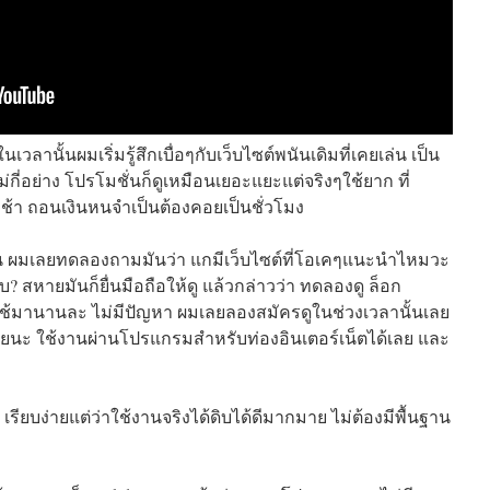
เวลานั้นผมเริ่มรู้สึกเบื่อๆกับเว็บไซต์พนันเดิมที่เคยเล่น เป็น
่กี่อย่าง โปรโมชั่นก็ดูเหมือนเยอะแยะแต่จริงๆใช้ยาก ที่
้า ถอนเงินหนจำเป็นต้องคอยเป็นชั่วโมง
่อน ผมเลยทดลองถามมันว่า แกมีเว็บไซต์ที่โอเคๆแนะนำไหมวะ
? สหายมันก็ยื่นมือถือให้ดู แล้วกล่าวว่า ทดลองดู ล็อก
่ะ ใช้มานานละ ไม่มีปัญหา ผมเลยลองสมัครดูในช่วงเวลานั้นเลย
้วยนะ ใช้งานผ่านโปรแกรมสำหรับท่องอินเตอร์เน็ตได้เลย และ
เรียบง่ายแต่ว่าใช้งานจริงได้ดิบได้ดีมากมาย ไม่ต้องมีพื้นฐาน