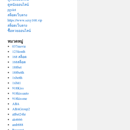
ดูหนังออนไลน์
pgslot
สล็อตเว็บตรง
https://www.sexy168.vip
สล็อตเว็บตรง
ซื้อหวยออนไลน์
หมวดหมู่
037movie
123lionth
168 สล็อต
168สล็อต
188bet
188betth
1xbetth
1xbit1
918Kiss
918kissauto
918kissme
ABA
ABAGroup2
allbet24hr
alot666
amb888
Baccarat