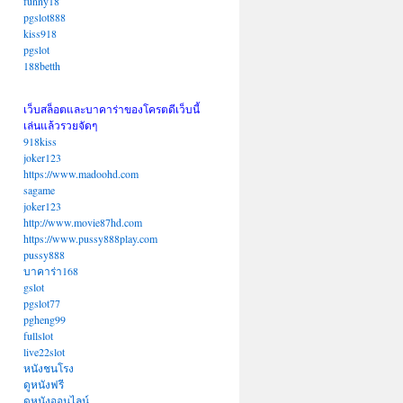
funny18
pgslot888
kiss918
pgslot
188betth
เว็บสล็อตและบาคาร่าของโครตดีเว็บนี้
เล่นแล้วรวยจัดๆ
918kiss
joker123
https://www.madoohd.com
sagame
joker123
http://www.movie87hd.com
https://www.pussy888play.com
pussy888
บาคาร่า168
gslot
pgslot77
pgheng99
fullslot
live22slot
หนังชนโรง
ดูหนังฟรี
ดูหนังออนไลน์