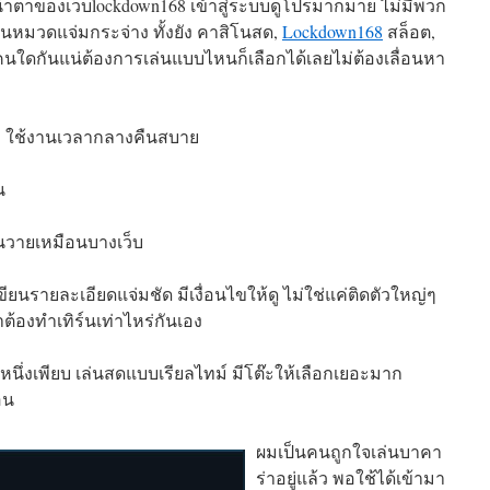
 หน้าตาของเว็บlockdown168 เข้าสู่ระบบดูโปรมากมาย ไม่มีพวก
็นหมวดแจ่มกระจ่าง ทั้งยัง คาสิโนสด,
Lockdown168
สล็อต,
อคนใดกันแน่ต้องการเล่นแบบไหนก็เลือกได้เลยไม่ต้องเลื่อนหา
ตา ใช้งานเวลากลางคืนสบาย
น
ุ่นวายเหมือนบางเว็บ
เขียนรายละเอียดแจ่มชัด มีเงื่อนไขให้ดู ไม่ใช่แค่ติดตัวใหญ่ๆ
ต้องทำเทิร์นเท่าไหร่กันเอง
หนึ่งเพียบ เล่นสดแบบเรียลไทม์ มีโต๊ะให้เลือกเยอะมาก
อน
ผมเป็นคนถูกใจเล่นบาคา
ร่าอยู่แล้ว พอใช้ได้เข้ามา