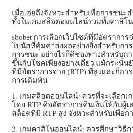
เมื่อเอ่ยถึงจังหวะสำหรับเพื่อการชน
ทั้งในเกมสล็อตออนไลน์รวมทั้งคาสิโ
sbobet การเลือกเว็บไซต์ที่มีอัตราการ
โบนัสที่คุ้มค่าส่งผลอย่างยิ่งสำหรับกา
การชนะ อย่างไรก็ดีช่องทางสำหรับกา
ขึ้นกับโชคเพียงอย่างเดียว แม้กระนั้นย
ที่มีอัตราการจ่าย (RTP) ที่สูงและก็
การเดิมพัน
1. เกมสล็อตออนไลน์: ควรที่จะเลือกเกม
โดย RTP คืออัตราการคืนเงินให้กับผู้เ
สล็อตที่มี RTP สูง จังหวะสำหรับเพื่อก
2. เกมคาสิโนออนไลน์: ควรศึกษาวิธี