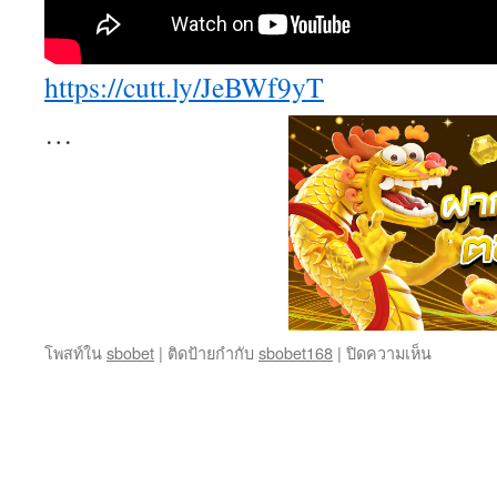
https://cutt.ly/JeBWf9yT
…
บน
โพสท์ใน
sbobet
|
ติดป้ายกำกับ
sbobet168
|
ปิดความเห็น
Sbobet
thaisbob
1
ม.ค.
2568
sbobet16