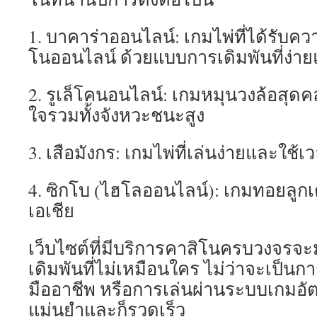
1. บาคาร่าออนไลน์: เกมไพ่ที่ได้รับค
โนออนไลน์ ด้วยแบบการเดิมพันที่ง่ายแ
2. รูเล็โคนอนไลน์: เกมหมุนวงล้อสุดค
ใจรวมทั้งจังหวะชนะสูง
3. เสือมังกร: เกมไพ่ที่เล่นง่ายและใช้
4. ซิกโบ (ไฮโลออนไลน์): เกมทอยลูก
เอเชีย
เว็บไซต์ที่มีบริการคาสิโนครบวงจร
เดิมพันที่ไม่เหมือนใคร ไม่ว่าจะเป็นก
มืออาชีพ หรือการเล่นผ่านระบบเกมอัต
แม่นยำและก็รวดเร็ว