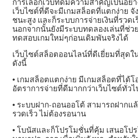
การเลือกเว็บที่ดีมีความสำคัญเป็นอย่า
เว็บไซต์ที่ดีจะมีเกมสล็อตที่แตกง่าย จ
ชนะสูง และก็ระบบการจ่ายเงินที่รวดเร
นอกจากนั้นยังมีระบบทดลองเล่นที่ช่ว
ทดสอบเกมใหม่ๆก่อนเดิมพันจริงได้
เว็บไซต์สล็อตออนไลน์ที่ดีเยี่ยมที่สุดใ
ดังนี้
• เกมสล็อตแตกง่าย มีเกมสล็อตที่ได้
อัตราการจ่ายที่ดีมากกว่าเว็บไซต์ทั่วไ
• ระบบฝาก-ถอนออโต้ สามารถฝากแล้วก
รวดเร็ว ไม่ต้องรอนาน
• โบนัสและก็โปรโมชั่นที่คุ้ม เสนอโปรโ