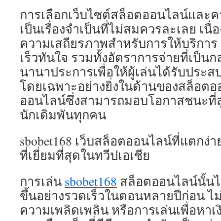
การเลือกเว็บไซต์สล็อตออนไลน์และคาส
เป็นเรื่องจำเป็นที่ไม่สมควรละเลย เนื่อ
ความเสถียรภาพสำหรับการให้บริการ
เร็วทันใจ รวมทั้งอัตราการจ่ายที่เป็นก
นานาประการเพื่อให้ผู้เล่นได้รับประสบกา
โดยเฉพาะอย่างยิ่งในด้านของสล็อตอ
ออนไลน์ซึ่งสามารถมอบโอกาสชนะที่สู
นักเดิมพันทุกคน
sbobet168 เว็บสล็อตออนไลน์ที่แตกง่า
ที่เยี่ยมที่สุดในทวีปเอเชีย
การเล่น
sbobet168
สล็อตออนไลน์นั้น
ขึ้นอย่างรวดเร็วในตอนหลายปีก่อน ไม่
ความเพลิดเพลิน หรือการเล่นเพื่อหาเงิ