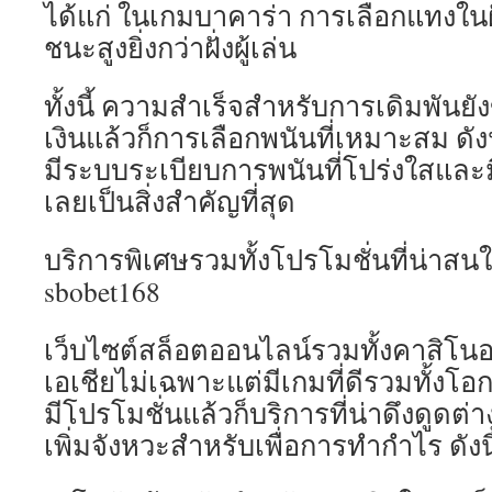
ได้แก่ ในเกมบาคาร่า การเลือกแทงในฝ
ชนะสูงยิ่งกว่าฝั่งผู้เล่น
ทั้งนี้ ความสำเร็จสำหรับการเดิมพันยัง
เงินแล้วก็การเลือกพนันที่เหมาะสม ดังน
มีระบบระเบียบการพนันที่โปร่งใสแล
เลยเป็นสิ่งสำคัญที่สุด
บริการพิเศษรวมทั้งโปรโมชั่นที่น่าสนใ
sbobet168
เว็บไซต์สล็อตออนไลน์รวมทั้งคาสิโนอ
เอเชียไม่เฉพาะแต่มีเกมที่ดีรวมทั้งโอก
มีโปรโมชั่นแล้วก็บริการที่น่าดึงดูดต
เพิ่มจังหวะสำหรับเพื่อการทำกำไร ดังนี