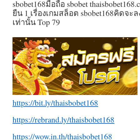
sbobet168มือถือ sbobet thaisbobet168
ยืน 1 เรื่องเกมสล็อต sbobet168คิดจะลงทุ
เท่านั้น Top 79
https://bit.ly/thaisbobet168
https://rebrand.ly/thaisbobet168
https://wow.in.th/thaisbobet168