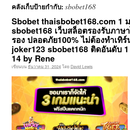
sbobet168
คลังเก็บป้ายกำกับ:
เนื้อหา
Sbobet thaisbobet168.com 1 ม
sbobet168 เว็บสล็อตรองรับภาษา
รอง ปลอดภัย100% ไม่ต้องทำเทิร์
joker123 sbobet168 ติดอันดับ 
14 by Rene
เขียนบน
ธันวาคม 31, 2024
โดย
David Lewis