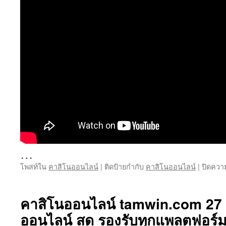
…
โพสท์ใน
คาสิโนออนไลน์
|
ติดป้ายกำกับ
คาสิโนออนไลน์
|
ปิดควา
คาสิโนออนไลน์ tamwin.com 27
ออนไลน์ สด รองรับทุกแพลตฟอร์