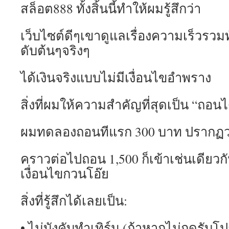
สล็อต888 ทั้งสิ้นนี้ทำให้ผมรู้สึกว่า
เว็บไซต์ดีๆเขาดูแลเรื่องความเร็วรว
ดับต้นๆจริงๆ
ได้เงินจริงแบบไม่มีเงื่อนไขอำพราง
สิ่งที่ผมให้ความสำคัญที่สุดเป็น “ถอน
ผมทดลองถอนทีแรก 300 บาท ปรากฏว่า
คราวต่อไปถอน 1,500 ก็เข้าเช่นเดียวกัน 
เงื่อนไขกวนโอ๊ย
สิ่งที่รู้สึกได้เลยเป็น:
• ไม่บังคับทำเทิร์น (ถ้าหากไม่กดรับโป