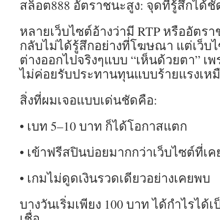
สล็อต888 อัตราชนะสูง: จุดที่รู้สึกได้ชั
หลายเว็บไซต์อ้างว่ามี RTP หรืออัตรา
กลับไม่ได้รู้สึกอย่างที่โฆษณา แต่เว็บไซ
ต่างออกไปจริงๆแบบ “เห็นด้วยตา” เพรา
ไม่ค่อยรับประทานทุนแบบร้ายแรงเหมือ
สิ่งที่ผมเจอแบบเด่นชัดคือ:
• เบท 5–10 บาท ก็ได้โอกาสแตก
• เข้าฟรีสปินบ่อยมากกว่าเว็บไซต์ที่เค
• เกมไม่ดูดเงินรวดเดียวอย่างเคยพบ
บางวันเริ่มเพียง 100 บาท ได้กำไรได้เป
เชื่อ