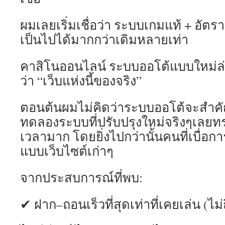
ผมเลยเริ่มเชื่อว่า ระบบเกมแท้ + อัตร
เป็นไปได้มากกว่าเดิมหลายเท่า
คาสิโนออนไลน์ ระบบออโต้แบบใหม่ล่าสุด
ว่า “เว็บแห่งนี้ของจริง”
ตอนต้นผมไม่คิดว่าระบบออโต้จะสำคั
ทดลองระบบที่ปรับปรุงใหม่จริงๆเลยทร
เวลามาก โดยยิ่งไปกว่านั้นคนที่เบื่
แบบเว็บไซต์เก่าๆ
จากประสบการณ์ที่พบ:
✔ ฝาก–ถอนเร็วที่สุดเท่าที่เคยเล่น (ไม่ถ