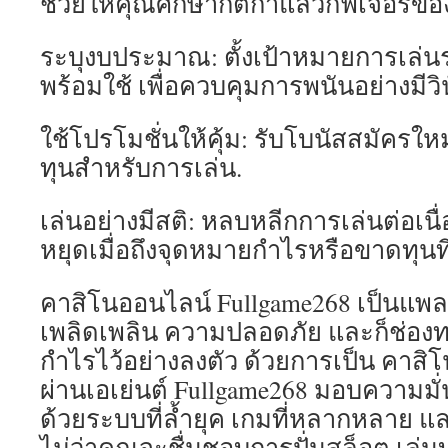
ช่วยให้คุณศึกษากติกาแล้วก็ฟีเจอร์ขอ
ระบุงบประมาณ: ตั้งเป้าหมายการเล่นรว
พร้อมใช้ เพื่อควบคุมการพนันอย่างมีวิน
ใช้โปรโมชั่นให้คุ้ม: รับโบนัสสมัครใหม่
ทุนสำหรับการเล่น.
เล่นอย่างมีสติ: หลบหลีกการเล่นต่อเนื
หยุดเมื่อถึงจุดหมายกำไรหรือขาดทุนที่ต
คาสิโนออนไลน์ Fullgame268 เป็นแพ
เพลิดเพลิน ความปลอดภัย และก็ช่อ
กำไรไว้อย่างลงตัว ด้วยการเป็น คาสิโน
ผ่านเอเย่นต์ Fullgame268 มอบความมั่
ด้วยระบบที่ล้ำยุค เกมที่หลากหลาย และ
ไม่ว่าคุณจะชื่นชอบการปั่นสล็อต เล่