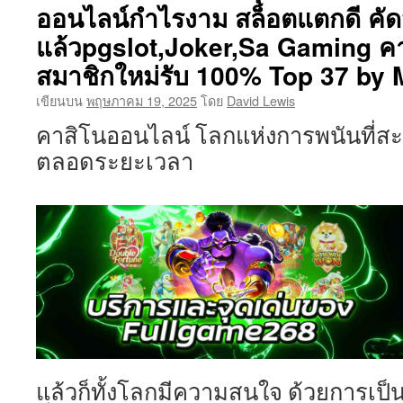
ออนไลน์กำไรงาม สล็อตแตกดี คัด
แล้วpgslot,Joker,Sa Gaming ค
สมาชิกใหม่รับ 100% Top 37 by 
เขียนบน
พฤษภาคม 19, 2025
โดย
David Lewis
คาสิโนออนไลน์ โลกแห่งการพนันที่ส
ตลอดระยะเวลา
แล้วก็ทั้งโลกมีความสนใจ ด้วยการเป็