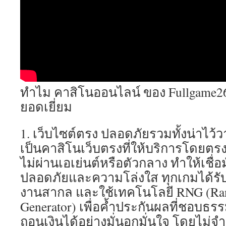
ทำไม คาสิโนออนไลน์ ของ Fullgame268
ยอดเยี่ยม
1. เว็บไซต์ตรง ปลอดภัยรวมทั้งน่าไว้
เป็นคาสิโนเว็บตรงที่ให้บริการโดยตร
ไม่ผ่านเอเย่นต์หรือตัวกลาง ทำให้เชื่
ปลอดภัยและความโล่งใส ทุกเกมได้รั
งานสากล และใช้เทคโนโลยี RNG (R
Generator) เพื่อค้ำประกันผลที่ชอบธร
ถอนเงินได้อย่างมั่นอกมั่นใจ โดยไม่จำ