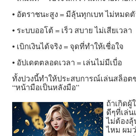
• อัตราชนะสูง = มีลุ้นทุกเบท ไม่หมดตั
• ระบบออโต้ = เร็ว สบาย ไม่เสียเวลา
• เบิกเงินได้จริง = จุดที่ทำให้เชื่อใจ
• อัปเดตตลอดเวลา = เล่นไม่มีเบื่อ
ทั้งปวงนี้ทำให้ประสบการณ์เล่นสล็อตข
“หน้ามือเป็นหลังมือ”
ถ้าเกิดผู
ดีๆที่เล
ไม่ต้องลุ
ไหม ผมว่