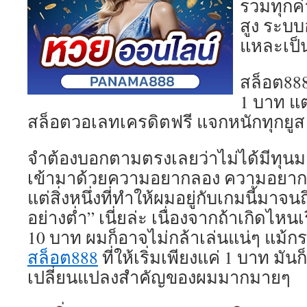
รวมทุกค
สูง ระบบอ
แหละเป็น
สล็อต888 
1 บาท แต
สล็อตวอเลทเครดิตฟรี แจกหนักทุกยูส
จำต้องบอกตามตรงเลยว่าไม่ได้มีทุนม
เข้ามาด้วยความอยากลอง ความอยากรู้
แต่สิ่งหนึ่งที่ทำให้ผมอยู่กับเกมนี้มาจนถึ
อย่างต่ำ” เนี่ยล่ะ เนื่องจากถ้าเกิดไหนเ
10 บาท ผมก็อาจไม่กล้าเล่นแน่ๆ แม้ก
สล็อต888
ที่ให้เริ่มเพียงแค่ 1 บาท มั
เปลี่ยนแปลงสำคัญของผมมากมายๆ