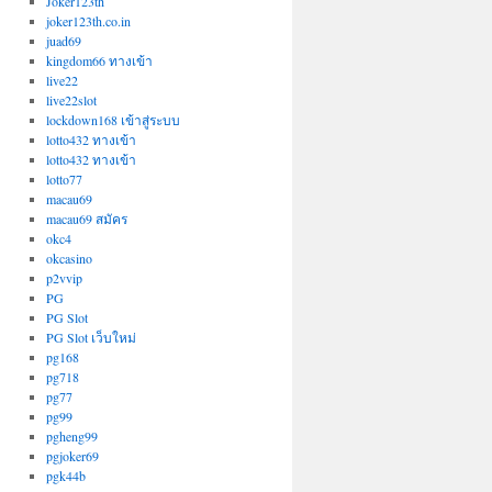
Joker123th
joker123th.co.in
juad69
kingdom66 ทางเข้า
live22
live22slot
lockdown168 เข้าสู่ระบบ
lotto432 ทางเข้า
lotto432 ทางเข้า
lotto77
macau69
macau69 สมัคร
okc4
okcasino
p2vvip
PG
PG Slot
PG Slot เว็บใหม่
pg168
pg718
pg77
pg99
pgheng99
pgjoker69
pgk44b