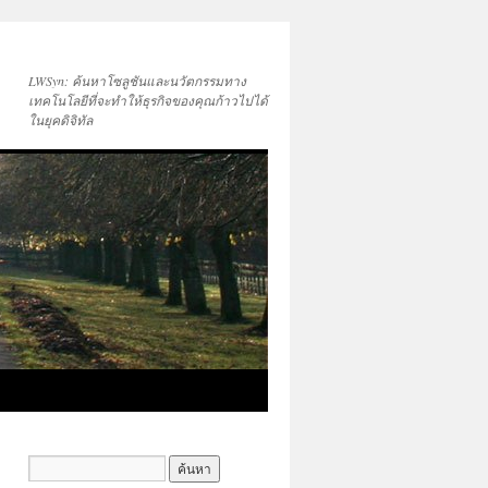
LWSyn: ค้นหาโซลูชันและนวัตกรรมทาง
เทคโนโลยีที่จะทำให้ธุรกิจของคุณก้าวไปได้
ในยุคดิจิทัล