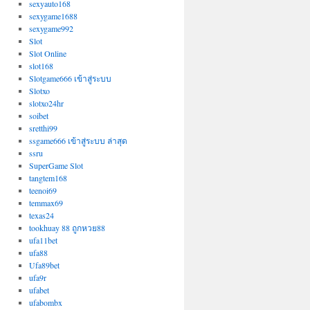
sexyauto168
sexygame1688
sexygame992
Slot
Slot Online
slot168
Slotgame666 เข้าสู่ระบบ
Slotxo
slotxo24hr
soibet
sretthi99
ssgame666 เข้าสู่ระบบ ล่าสุด
ssru
SuperGame Slot
tangtem168
teenoi69
temmax69
texas24
tookhuay 88 ถูกหวย88
ufa11bet
ufa88
Ufa89bet
ufa9r
ufabet
ufabombx