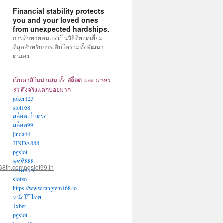
Financial stability protects
you and your loved ones
from unexpected hardships.
การท้าทายตนเองเป็นวิธีที่ยอดเยี่ยม
ที่สุดสำหรับการเติบโตรวมทั้งพัฒนา
ตนเอง
เว็บคาสิโนน่าเล่น ทั้ง
สล็อต
และ
บาคา
ร่า
ตึงจริงแตกบ่อยมาก
joker123
slot168
สล็อตเว็บตรง
สล็อต99
jinda44
JINDA888
pgslot
พุซซี่888
8th.compgslot99.in
บาคาร่า
slotxo
https://www.tangtem168.io
หนังโป๊ไทย
1xbet
pgslot