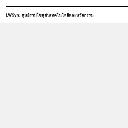
LWSyn: ศูนย์รวมโซลูชันเทคโนโลยีและนวัตกรรม