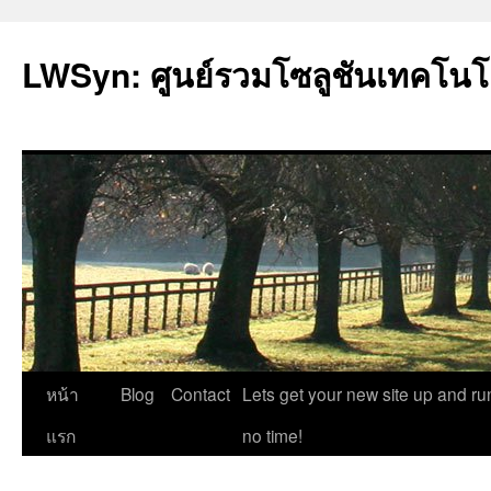
LWSyn: ศูนย์รวมโซลูชันเทคโนโ
ข้าม
หน้า
Blog
Contact
Lets get your new site up and ru
ไป
แรก
no time!
ยัง